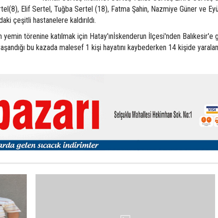
rtel(8), Elif Sertel, Tuğba Sertel (18), Fatma Şahin, Nazmiye Güner ve E
aki çeşitli hastanelere kaldırıldı.
ın yemin törenine katılmak için Hatay'ınİskenderun İlçesi'nden Balıkesir'e
 yaşandığı bu kazada malesef 1 kişi hayatını kaybederken 14 kişide yarala