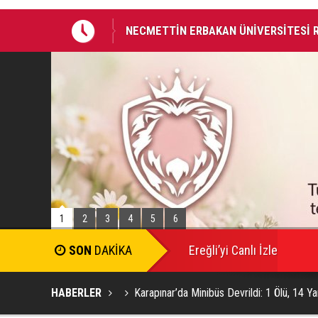
HAYIRLI OLSUN ZİYARETİ
BAŞKAN ALTAY: “BOSNA HERSEK MAHA
AKADEMİSİ İNŞA EDİYORUZ”
1
2
3
4
5
6
SON
DAKİKA
Ereğli’yi Canlı İzle
HABERLER
Karapınar’da Minibüs Devrildi: 1 Ölü, 14 Yar