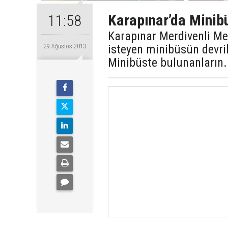
Karapınar’da Minibü
11:58
Karapınar Merdivenli M
isteyen minibüsün devril
29 Ağustos 2013
Minibüste bulunanların.