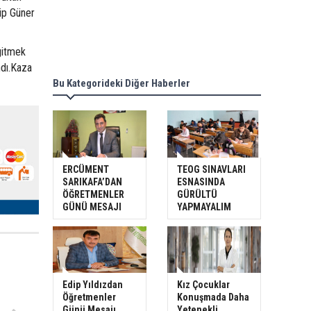
yüp Güner
 gitmek
ndı.Kaza
Bu Kategorideki Diğer Haberler
ERCÜMENT
TEOG SINAVLARI
SARIKAFA’DAN
ESNASINDA
ÖĞRETMENLER
GÜRÜLTÜ
GÜNÜ MESAJI
YAPMAYALIM
Edip Yıldızdan
Kız Çocuklar
Öğretmenler
Konuşmada Daha
Günü Mesajı
Yetenekli