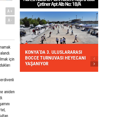
A+
A-
KONYA
rpmamak
KONYA’DA 3. ULUSLARARASI
EZBER
alandı.
BOCCE TURNUVASI HEYECANI
GELEN
ılmak için
YAŞANIYOR
AHUD
dukları
erdivenli
ne aniden
i.
şamını
tel,
ultan