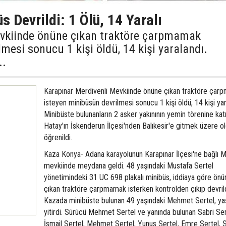
s Devrildi: 1 Ölü, 14 Yaralı
evkiinde önüne çıkan traktöre çarpmamak
mesi sonucu 1 kişi öldü, 14 kişi yaralandı.
..
Karapınar Merdivenli Mevkiinde önüne çıkan traktöre ça
isteyen minibüsün devrilmesi sonucu 1 kişi öldü, 14 kişi yar
Minibüste bulunanların 2 asker yakınının yemin törenine kat
Hatay'ın İskenderun İlçesi'nden Balıkesir'e gitmek üzere ol
öğrenildi.
Kaza Konya- Adana karayolunun Karapınar İlçesi'ne bağlı M
mevkiinde meydana geldi. 48 yaşındaki Mustafa Sertel
yönetimindeki 31 UC 698 plakalı minibüs, iddiaya göre önü
çıkan traktöre çarpmamak isterken kontrolden çıkıp devrild
Kazada minibüste bulunan 49 yaşındaki Mehmet Sertel, ya
yitirdi. Sürücü Mehmet Sertel ve yanında bulunan Sabri Ser
İsmail Sertel, Mehmet Sertel, Yunus Sertel, Emre Sertel, S