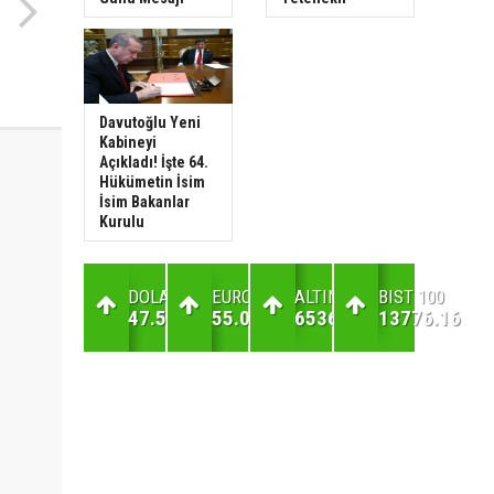
Davutoğlu Yeni
Kabineyi
Açıkladı! İşte 64.
Hükümetin İsim
İsim Bakanlar
Kurulu
DOLAR
EURO
ALTIN
BIST 100
47.59
55.06
6536.94
13776.16