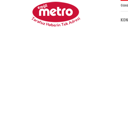
Günü
KON
NECMETTİN ERBAKAN ÜNİVERSİTESİ R