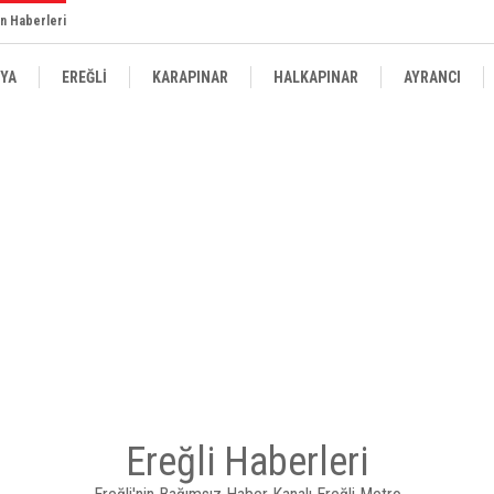
n Haberleri
YA
EREĞLİ
KARAPINAR
HALKAPINAR
AYRANCI
Ereğli Haberleri
EKTÖRÜ ZORLU'DAN EREĞLİ KAYMAKAMI FATİH GENEL'E