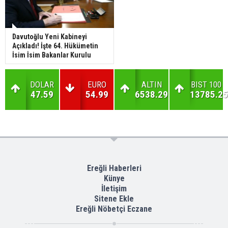
Davutoğlu Yeni Kabineyi
Açıkladı! İşte 64. Hükümetin
İsim İsim Bakanlar Kurulu
DOLAR
EURO
ALTIN
BIST 100
47.59
54.99
6538.29
13785.25
Ereğli Haberleri
Künye
İletişim
Sitene Ekle
Ereğli Nöbetçi Eczane