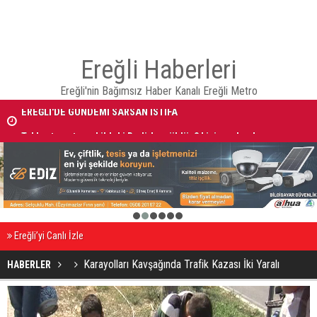
Ereğli Haberleri
Ereğli'nin Bağımsız Haber Kanalı Ereğli Metro
EREĞLİ'DE GÜNDEMİ SARSAN İSTİFA
Takla atan otomobildeki Bedirhan öldü, 3 kişi yaralandı
1
2
3
4
5
6
Ereğli’yi Canlı İzle
Karayolları Kavşağında Trafik Kazası İki Yaralı
HABERLER