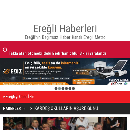
Ereğli Haberleri
Ereğli'nin Bağımsız Haber Kanalı Ereğli Metro
Takla atan otomobildeki Bedirhan öldü, 3 kişi yaralandı
1
2
3
4
5
6
Ereğli’yi Canlı İzle
KARDEŞ OKULLARIN AŞURE GÜNÜ
HABERLER