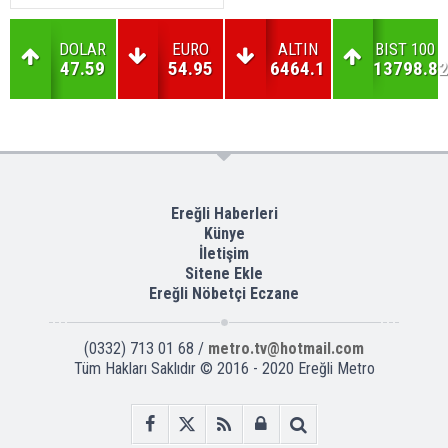
DOLAR
EURO
ALTIN
BIST 100
47.59
54.95
6464.1
13798.82
Ereğli Haberleri
Künye
İletişim
Sitene Ekle
Ereğli Nöbetçi Eczane
(0332) 713 01 68 /
metro.tv@hotmail.com
Tüm Hakları Saklıdır © 2016 - 2020 Ereğli Metro