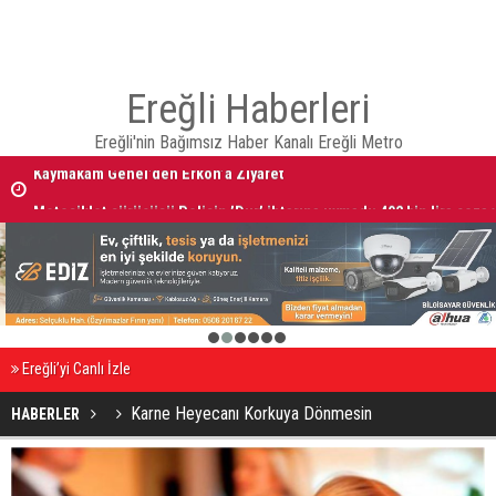
Ereğli Haberleri
Ereğli'nin Bağımsız Haber Kanalı Ereğli Metro
Kaymakam Genel’den Erkon’a Ziyaret
Motosiklet sürücüsü Polisin ’Dur’ ihtarına uymadı; 402 bin lira ceza 
1
2
3
4
5
6
Ereğli’yi Canlı İzle
Karne Heyecanı Korkuya Dönmesin
HABERLER