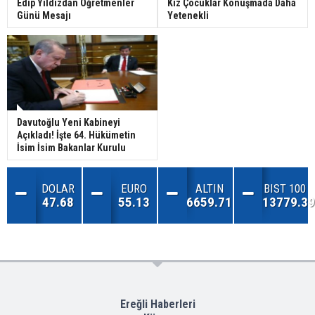
Edip Yıldızdan Öğretmenler
Kız Çocuklar Konuşmada Daha
Günü Mesajı
Yetenekli
Davutoğlu Yeni Kabineyi
Açıkladı! İşte 64. Hükümetin
İsim İsim Bakanlar Kurulu
DOLAR
EURO
ALTIN
BIST 100
47.68
55.13
6659.71
13779.39
Ereğli Haberleri