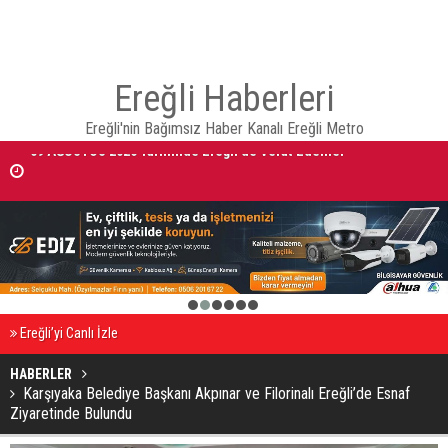
Ereğli Haberleri
Ereğli'nin Bağımsız Haber Kanalı Ereğli Metro
09 AĞUSTOS 2026 Tarihinde Ereğli’de Vefat Edenler
KONYA BÜYÜKŞEHİR ZABITASI TOPLU TAŞIMA DENETİMLERİNİ
SÜRDÜRÜYOR
1
2
3
4
5
6
Ereğli’yi Canlı İzle
HABERLER
Karşıyaka Belediye Başkanı Akpınar ve Filorinalı Ereğli’de Esnaf
Ziyaretinde Bulundu