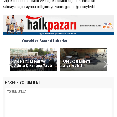
Chp iktidarında esnafın ve küçük esnafın hiç bir sorununun
kalmayacagını ayrıca çiftçinin yüzünün güleceğini söylediler.
Önceki ve Sonraki Haberler
AK Parti Ereğli’ye
Oprukçu Esnafı
Adeta Çıkartma Yaptı
Ziyaret Etti
HABERE
YORUM KAT