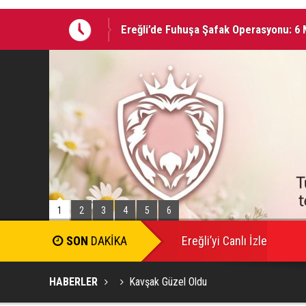
Ereğli’de Fuhuşa Şafak Operasyonu: 6 M
05 AĞUSTOS 2026 Tarihinde Ereğli’de 
1
2
3
4
5
6
SON
DAKİKA
Ereğli’yi Canlı İzle
HABERLER
Kavşak Güzel Oldu