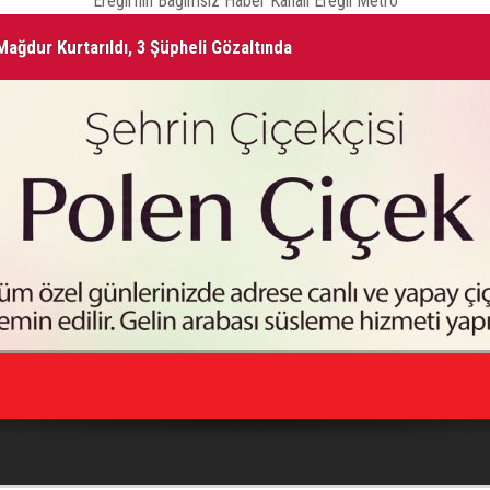
Ereğli'nin Bağımsız Haber Kanalı Ereğli Metro
ağdur Kurtarıldı, 3 Şüpheli Gözaltında
ŞA
Vefat Edenler