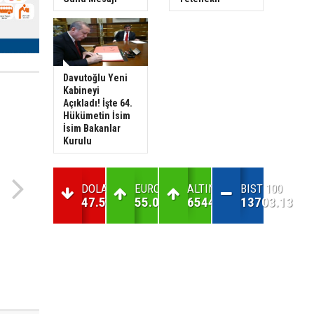
Davutoğlu Yeni
Kabineyi
Açıkladı! İşte 64.
Hükümetin İsim
İsim Bakanlar
Kurulu
DOLAR
EURO
ALTIN
BIST 100
47.56
55.07
6544.85
13703.13