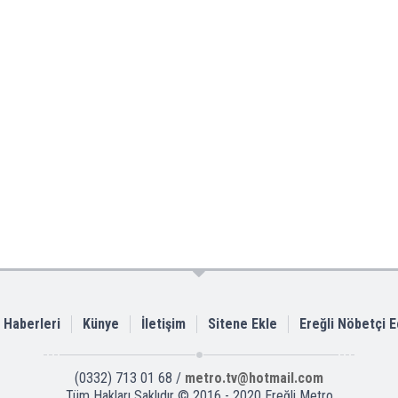
i Haberleri
Künye
İletişim
Sitene Ekle
Ereğli Nöbetçi 
(0332) 713 01 68 /
metro.tv@hotmail.com
Tüm Hakları Saklıdır © 2016 - 2020 Ereğli Metro