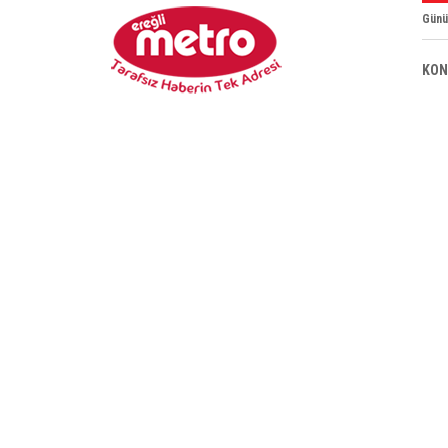
Günü
KON