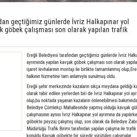
ndan geçtiğimiz günlerde İvriz Halkapınar yol
k göbek çalışması son olarak yapılan trafik
Ereğli Belediyesi tarafından geçtiğimiz günlerde İvriz Halk
ayrımında yapılan kavşak göbek çalışması son olarak yapıla
işaret levhalarının montajı ile birlikte tamamlanmış olup,Ere
halkının hizmetine tam anlamıyla sunulmuş oldu.
Ereğli şehir merkezinde kazaların sıkça meydana geldiği k
olarak tabir edilen yerlerden biri de İvriz Halkapınar yol ayr
olup,bu noktada yaşanan kazaların önlenebilmesi bakımında
Belediye Çömlekçi Mahallesinde yapmış olduğu kavşak g
çalışmasının aynısı İvriz Halkapınar yol ayrımına da yapılırk
göbekte peyzaj çalışmış olup, son olarak da Belediye Zabı
Müdürlüğü Trafik Birimi tarafından yapılan çalışma ile trafik 
konuldu.Kavşak göbekte bir süredir yürütülen çalışmalar