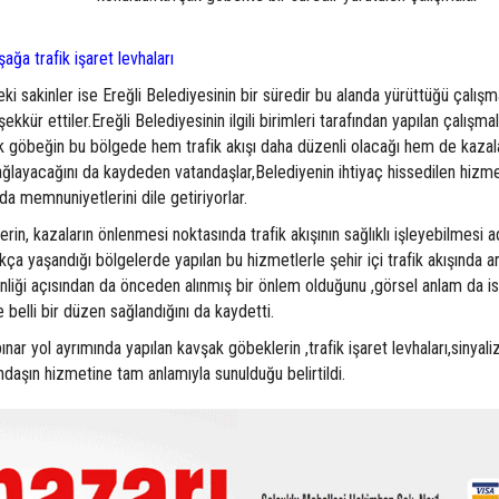
ki sakinler ise Ereğli Belediyesinin bir süredir bu alanda yürüttüğü çalış
kür ettiler.Ereğli Belediyesinin ilgili birimleri tarafından yapılan çalışma
 göbeğin bu bölgede hem trafik akışı daha düzenli olacağı hem de kazal
ğlayacağını da kaydeden vatandaşlar,Belediyenin ihtiyaç hissedilen hizme
 memnuniyetlerini dile getiriyorlar.
n, kazaların önlenmesi noktasında trafik akışının sağlıklı işleyebilmesi a
kça yaşandığı bölgelerde yapılan bu hizmetlerle şehir içi trafik akışında ar
nliği açısından da önceden alınmış bir önlem olduğunu ,görsel anlam da i
 belli bir düzen sağlandığını da kaydetti.
ar yol ayrımında yapılan kavşak göbeklerin ,trafik işaret levhaları,sinyali
ndaşın hizmetine tam anlamıyla sunulduğu belirtildi.