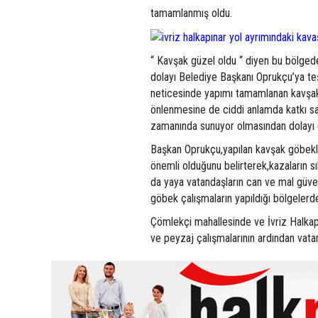
tamamlanmış oldu.
“ Kavşak güzel oldu “ diyen bu bölgede
dolayı Belediye Başkanı Oprukçu’ya teşek
neticesinde yapımı tamamlanan kavşak
önlenmesine de ciddi anlamda katkı sa
zamanında sunuyor olmasından dolayı da
Başkan Oprukçu,yapılan kavşak göbekleri
önemli olduğunu belirterek,kazaların sı
da yaya vatandaşların can ve mal güve
göbek çalışmaların yapıldığı bölgelerde
Çömlekçi mahallesinde ve İvriz Halkapın
ve peyzaj çalışmalarının ardından vata