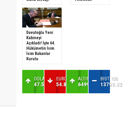
Davutoğlu Yeni
Kabineyi
Açıkladı! İşte 64.
Hükümetin İsim
İsim Bakanlar
Kurulu
DOLAR
EURO
ALTIN
BIST 100
47.59
54.84
6499.56
13798.82