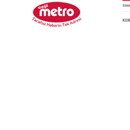
Günü
KON