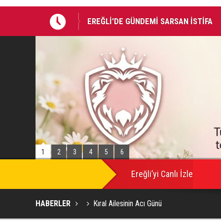
EREĞLİ'DE GÜNDEMİ SARSAN İSTİFA
Takla atan otomobildeki Bedirhan öldü, 
1
2
3
4
5
6
Ereğli’yi Canlı İzle
HABERLER
Kıral Ailesinin Acı Günü