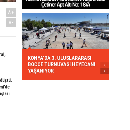
A+
A-
KONYA
al,
KONYA’DA 3. ULUSLARARASI
EZBER
BOCCE TURNUVASI HEYECANI
GELEN
YAŞANIYOR
AHUD
 düştü.
mi’de
şları