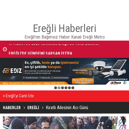
Ereğli Haberleri
Ereğli'nin Bağımsız Haber Kanalı Ereğli Metro
07 AĞUSTOS 2026 Tarihinde Ereğli’de Vefat Edenler
EREĞLİ'DE GÜNDEMİ SARSAN İSTİFA
1
2
3
4
5
6
Ereğli’yi Canlı İzle
Kıratlı Ailesinin Acı Günü
HABERLER
EREĞLİ