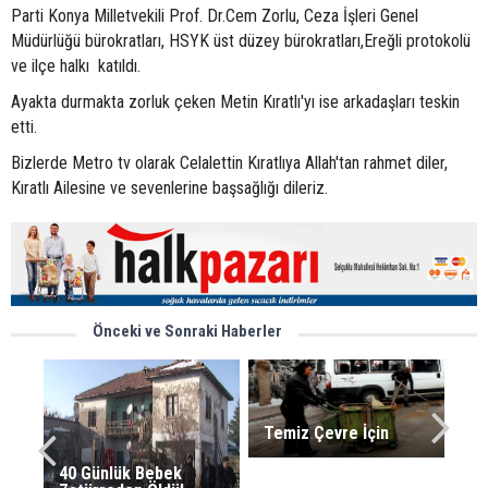
Parti Konya Milletvekili Prof. Dr.Cem Zorlu, Ceza İşleri Genel
Müdürlüğü bürokratları, HSYK üst düzey bürokratları,Ereğli protokolü
ve ilçe halkı katıldı.
Ayakta durmakta zorluk çeken Metin Kıratlı'yı ise arkadaşları teskin
etti.
Bizlerde Metro tv olarak Celalettin Kıratlıya Allah'tan rahmet diler,
Kıratlı Ailesine ve sevenlerine başsağlığı dileriz.
Önceki ve Sonraki Haberler
Temiz Çevre İçin
40 Günlük Bebek