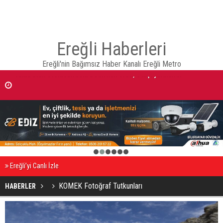
Ereğli Haberleri
Ereğli'nin Bağımsız Haber Kanalı Ereğli Metro
Otomobilde silahla başlarından vurulan 2 kişiden, kadın öldü erkek
yaralandı
1
2
3
4
5
6
Ereğli’yi Canlı İzle
KOMEK Fotoğraf Tutkunları
HABERLER