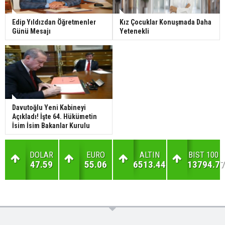
Edip Yıldızdan Öğretmenler
Kız Çocuklar Konuşmada Daha
Günü Mesajı
Yetenekli
Davutoğlu Yeni Kabineyi
Açıkladı! İşte 64. Hükümetin
İsim İsim Bakanlar Kurulu
DOLAR
EURO
ALTIN
BIST 100
47.59
55.06
6513.44
13794.77