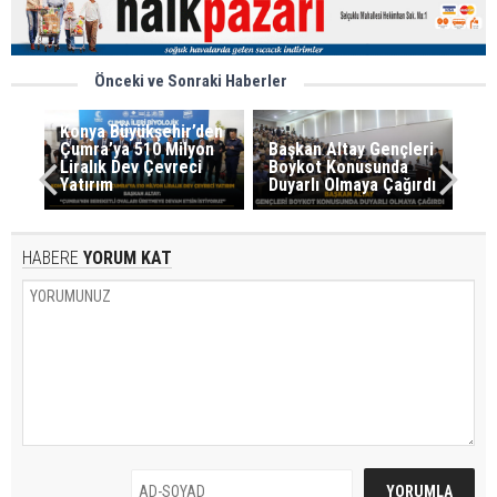
Önceki ve Sonraki Haberler
Konya Büyükşehir’den
Çumra’ya 510 Milyon
Başkan Altay Gençleri
Liralık Dev Çevreci
Boykot Konusunda
Yatırım
Duyarlı Olmaya Çağırdı
HABERE
YORUM KAT