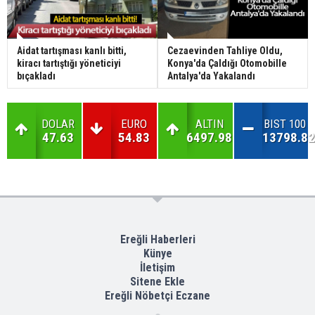
Aidat tartışması kanlı bitti,
Cezaevinden Tahliye Oldu,
kiracı tartıştığı yöneticiyi
Konya'da Çaldığı Otomobille
bıçakladı
Antalya'da Yakalandı
DOLAR
EURO
ALTIN
BIST 100
47.63
54.83
6497.98
13798.82
Ereğli Haberleri
Künye
İletişim
Sitene Ekle
Ereğli Nöbetçi Eczane