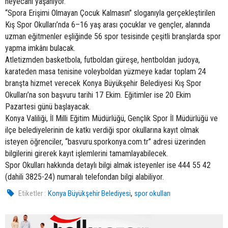
heyecanı yaşanıyor.
“Spora Erişimi Olmayan Çocuk Kalmasın” sloganıyla gerçekleştirilen
Kış Spor Okulları’nda 6–16 yaş arası çocuklar ve gençler, alanında
uzman eğitmenler eşliğinde 56 spor tesisinde çeşitli branşlarda spor
yapma imkânı bulacak.
Atletizmden basketbola, futboldan güreşe, hentboldan judoya,
karateden masa tenisine voleyboldan yüzmeye kadar toplam 24
branşta hizmet verecek Konya Büyükşehir Belediyesi Kış Spor
Okulları’na son başvuru tarihi 17 Ekim. Eğitimler ise 20 Ekim
Pazartesi günü başlayacak.
Konya Valiliği, İl Milli Eğitim Müdürlüğü, Gençlik Spor İl Müdürlüğü ve
ilçe belediyelerinin de katkı verdiği spor okullarına kayıt olmak
isteyen öğrenciler, “basvuru.sporkonya.com.tr” adresi üzerinden
bilgilerini girerek kayıt işlemlerini tamamlayabilecek.
Spor Okulları hakkında detaylı bilgi almak isteyenler ise 444 55 42
(dahili 3825-24) numaralı telefondan bilgi alabiliyor.
,
Etiketler :
Konya Büyükşehir Belediyesi
spor okulları