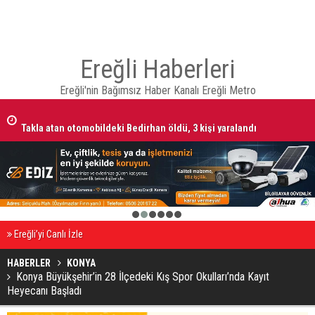
Ereğli Haberleri
Ereğli'nin Bağımsız Haber Kanalı Ereğli Metro
Takla atan otomobildeki Bedirhan öldü, 3 kişi yaralandı
1
2
3
4
5
6
Ereğli’yi Canlı İzle
HABERLER
KONYA
Konya Büyükşehir’in 28 İlçedeki Kış Spor Okulları’nda Kayıt
Heyecanı Başladı