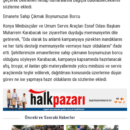
geçerek belirlenen hesap numaralarına bağışta bulunabileceklerini”
sözlerine ekledi.
Emanete Sahip Çıkmak Boynumuzun Borcu
Konya Minibüsçüler ve Umum Servis Araçları Esnaf Odası Başkanı
Muharrem Karabacak ise ziyaretten duyduğu memnuniyetini dile
getirerek, “Oda olarak bu anlamlı kampanyaya yürekten inandıklarını
ve her türlü desteği memnuniyetle vermeye hazır olduklarını” ifade
etti. Şehitlerimizin emanetlerine sahip çıkmanın boynumuzun borcu
olduğunu söyleyen Karabacak, kampanya kapsamında hazırlanacak
afiş, broşür, el ilanları gibi materyallerinde yolcu minibüsü ve servis
araçlarında teşhir edilerek, dağıtılması konusunda üzerlerine düşün
görev ne ise yapmaya hazır olduklarını da sözlerine ekledi.
Önceki ve Sonraki Haberler