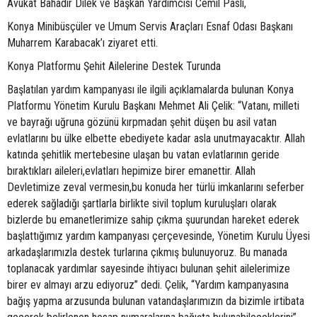
Avukat Bahadır Dilek ve Başkan Yardımcısı Cemil Paslı,
Konya Minibüsçüler ve Umum Servis Araçları Esnaf Odası Başkanı
Muharrem Karabacak’ı ziyaret etti.
Konya Platformu Şehit Ailelerine Destek Turunda
Başlatılan yardım kampanyası ile ilgili açıklamalarda bulunan Konya
Platformu Yönetim Kurulu Başkanı Mehmet Ali Çelik: “Vatanı, milleti
ve bayrağı uğruna gözünü kırpmadan şehit düşen bu asil vatan
evlatlarını bu ülke elbette ebediyete kadar asla unutmayacaktır. Allah
katında şehitlik mertebesine ulaşan bu vatan evlatlarının geride
bıraktıkları aileleri,evlatları hepimize birer emanettir. Allah
Devletimize zeval vermesin,bu konuda her türlü imkanlarını seferber
ederek sağladığı şartlarla birlikte sivil toplum kuruluşları olarak
bizlerde bu emanetlerimize sahip çıkma şuurundan hareket ederek
başlattığımız yardım kampanyası çerçevesinde, Yönetim Kurulu Üyesi
arkadaşlarımızla destek turlarına çıkmış bulunuyoruz. Bu manada
toplanacak yardımlar sayesinde ihtiyacı bulunan şehit ailelerimize
birer ev almayı arzu ediyoruz” dedi. Çelik, “Yardım kampanyasına
bağış yapma arzusunda bulunan vatandaşlarımızın da bizimle irtibata