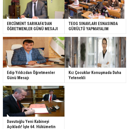
ERCÜMENT SARIKAFA’DAN
TEOG SINAVLARI ESNASINDA
ÖĞRETMENLER GÜNÜ MESAJI
GÜRÜLTÜ YAPMAYALIM
Edip Yıldızdan Öğretmenler
Kız Çocuklar Konuşmada Daha
Günü Mesajı
Yetenekli
Davutoğlu Yeni Kabineyi
Açıkladı! İşte 64. Hükümetin