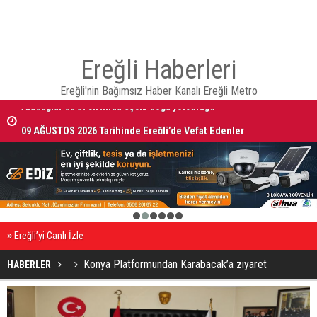
Ereğli Haberleri
Ereğli'nin Bağımsız Haber Kanalı Ereğli Metro
09 AĞUSTOS 2026 Tarihinde Ereğli’de Vefat Edenler
1
2
3
4
5
6
Ereğli’yi Canlı İzle
Konya Platformundan Karabacak’a ziyaret
HABERLER