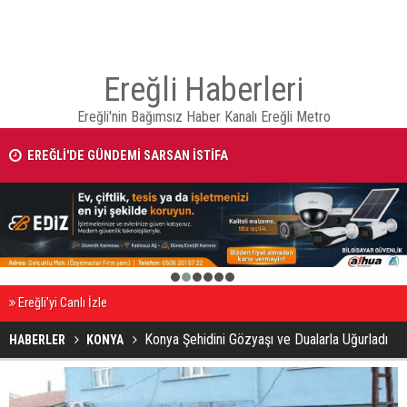
Ereğli Haberleri
Ereğli'nin Bağımsız Haber Kanalı Ereğli Metro
EREĞLİ'DE GÜNDEMİ SARSAN İSTİFA
1
2
3
4
5
6
Ereğli’yi Canlı İzle
Konya Şehidini Gözyaşı ve Dualarla Uğurladı
HABERLER
KONYA