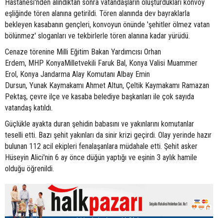
Hastanesi'nden alındıktan sonra vatandaşların oluşturdukları konvoy
eşliğinde tören alanına getirildi. Tören alanında dev bayraklarla
bekleyen kasabanın gençleri, konvoyun önünde 'şehitler ölmez vatan
bölünmez' sloganları ve tekbirlerle tören alanına kadar yürüdü.
Cenaze törenine Milli Eğitim Bakan Yardımcısı Orhan
Erdem, MHP KonyaMilletvekili Faruk Bal, Konya Valisi Muammer
Erol, Konya Jandarma Alay Komutanı Albay Emin
Dursun, Yunak Kaymakamı Ahmet Altun, Çeltik Kaymakamı Ramazan
Pektaş, çevre ilçe ve kasaba belediye başkanları ile çok sayıda
vatandaş katıldı.
Güçlükle ayakta duran şehidin babasını ve yakınlarını komutanlar
teselli etti. Bazı şehit yakınları da sinir krizi geçirdi. Olay yerinde hazır
bulunan 112 acil ekipleri fenalaşanlara müdahale etti. Şehit asker
Hüseyin Alici'nin 6 ay önce düğün yaptığı ve eşinin 3 aylık hamile
olduğu öğrenildi.