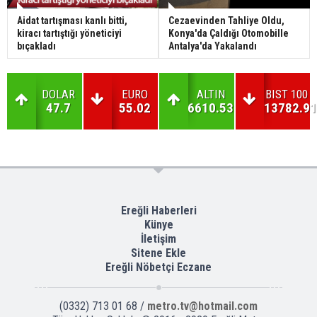
Aidat tartışması kanlı bitti,
Cezaevinden Tahliye Oldu,
kiracı tartıştığı yöneticiyi
Konya'da Çaldığı Otomobille
bıçakladı
Antalya'da Yakalandı
DOLAR
EURO
ALTIN
BIST 100
47.7
55.02
6610.53
13782.91
Ereğli Haberleri
Künye
İletişim
Sitene Ekle
Ereğli Nöbetçi Eczane
(0332) 713 01 68 /
metro.tv@hotmail.com