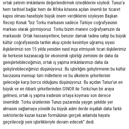
ortak yatırım imkânlarını değerlendirmek istediklerini söyledi. Tunus’a
hem tarihsel bağlar hem de Afrika kıtasına açılan önemli bir ticaret
kapısı olması hasebiyle büyük önem verdiklerini söyleyen Başkan
Recep Konuk “biz Torku markasını sadece Türkiye coğrafyasının
markası olarak görmüyoruz. Torku bizim manevi coğrafyamızın da
markasıdır. Ortak hassasiyetlere, benzer damak tadına sahip bu büyük
kültür coğrafyasında tarihin akışı içinde kesintiye uğramış siyasi
ilişkilerimizi son 15 yılda yeniden nasıl inşa etmişsek ticari ilişkilerimiz
ile herkesin kazanacağı bir ekonomik işbirliği zeminini de daha da
genişletebileceğimizi, ortak iş yapma imkânlarımızı daha da
geliştirebileceğimizi düşünüyoruz. Bu işbirliğini geliştirmenin bu kültür
havzasına mensup tüm milletlerin ve bu ülkelerin şirketlerinin
geleceğe karşı borcu olduğunu düşünüyoruz. Bu açıdan Tunus’un en
büyük ve en itibarlı şirketlerinden GINOR ile Torku’nun bir araya
gelmesi, ortak iş yapma iradesini ortaya koyması son derece
önemlidir. Torku ürünlerinin Tunus pazarında yaygın şekilde yer
almasını sağlamaya yönelik bu büyük adım ilerde inşallah daha farklı
sektörlerde kazan kazan formülünün gerçek anlamda hayata
geçirileceği yeni işbirlikleriyle devam edecek” dedi.