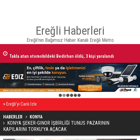
Ereğli Haberleri
Ereğli'nin Bağımsız Haber Kanalı Ereğli Metro
Takla atan otomobildeki Bedirhan öldü, 3 kişi yaralandı
1
2
3
4
5
6
Ereğli’yi Canlı İzle
HABERLER
KONYA
KONYA ŞEKER-GINOR İŞBİRLİĞİ TUNUS PAZARININ
KAPILARINI TORKU’YA AÇACAK