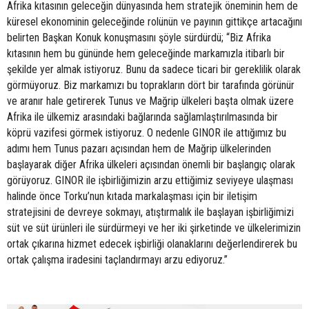
Afrika kıtasının geleceğin dünyasında hem stratejik öneminin hem de
küresel ekonominin geleceğinde rolünün ve payının gittikçe artacağını
belirten Başkan Konuk konuşmasını şöyle sürdürdü; “Biz Afrika
kıtasının hem bu gününde hem geleceğinde markamızla itibarlı bir
şekilde yer almak istiyoruz. Bunu da sadece ticari bir gereklilik olarak
görmüyoruz. Biz markamızı bu toprakların dört bir tarafında görünür
ve aranır hale getirerek Tunus ve Mağrip ülkeleri başta olmak üzere
Afrika ile ülkemiz arasındaki bağlarında sağlamlaştırılmasında bir
köprü vazifesi görmek istiyoruz. O nedenle GINOR ile attığımız bu
adımı hem Tunus pazarı açısından hem de Mağrip ülkelerinden
başlayarak diğer Afrika ülkeleri açısından önemli bir başlangıç olarak
görüyoruz. GINOR ile işbirliğimizin arzu ettiğimiz seviyeye ulaşması
halinde önce Torku’nun kıtada markalaşması için bir iletişim
stratejisini de devreye sokmayı, atıştırmalık ile başlayan işbirliğimizi
süt ve süt ürünleri ile sürdürmeyi ve her iki şirketinde ve ülkelerimizin
ortak çıkarına hizmet edecek işbirliği olanaklarını değerlendirerek bu
ortak çalışma iradesini taçlandırmayı arzu ediyoruz.”