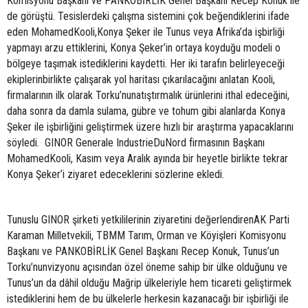
Komisyonu Başkanı ve PANKOBİRLİK Genel Başkanı Recep Konuk ile
de görüştü. Tesislerdeki çalışma sistemini çok beğendiklerini ifade
eden MohamedKooli,Konya Şeker ile Tunus veya Afrika’da işbirliği
yapmayı arzu ettiklerini, Konya Şeker’in ortaya koyduğu modeli o
bölgeye taşımak istediklerini kaydetti. Her iki tarafın belirleyeceği
ekiplerinbirlikte çalışarak yol haritası çıkarılacağını anlatan Kooli,
firmalarının ilk olarak Torku’nunatıştırmalık ürünlerini ithal edeceğini,
daha sonra da damla sulama, gübre ve tohum gibi alanlarda Konya
Şeker ile işbirliğini geliştirmek üzere hızlı bir araştırma yapacaklarını
söyledi. GINOR Generale IndustrieDuNord firmasının Başkanı
MohamedKooli, Kasım veya Aralık ayında bir heyetle birlikte tekrar
Konya Şeker’i ziyaret edeceklerini sözlerine ekledi.
Tunuslu GINOR şirketi yetkililerinin ziyaretini değerlendirenAK Parti
Karaman Milletvekili, TBMM Tarım, Orman ve Köyişleri Komisyonu
Başkanı ve PANKOBİRLİK Genel Başkanı Recep Konuk, Tunus’un
Torku’nunvizyonu açısından özel öneme sahip bir ülke olduğunu ve
Tunus’un da dâhil olduğu Mağrip ülkeleriyle hem ticareti geliştirmek
istediklerini hem de bu ülkelerle herkesin kazanacağı bir işbirliği ile