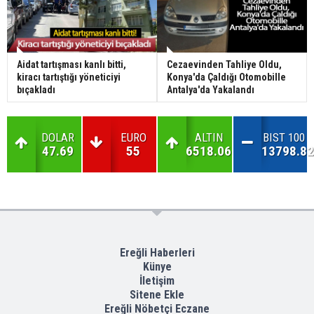
Aidat tartışması kanlı bitti,
Cezaevinden Tahliye Oldu,
kiracı tartıştığı yöneticiyi
Konya'da Çaldığı Otomobille
bıçakladı
Antalya'da Yakalandı
DOLAR
EURO
ALTIN
BIST 100
47.69
55
6518.06
13798.82
Ereğli Haberleri
Künye
İletişim
Sitene Ekle
Ereğli Nöbetçi Eczane