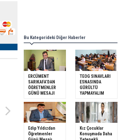
Bu Kategorideki Diğer Haberler
ERCÜMENT
TEOG SINAVLARI
SARIKAFA’DAN
ESNASINDA
ÖĞRETMENLER
GÜRÜLTÜ
GÜNÜ MESAJI
YAPMAYALIM
Edip Yıldızdan
Kız Çocuklar
Öğretmenler
Konuşmada Daha
Günü Mesajı
Yetenekli