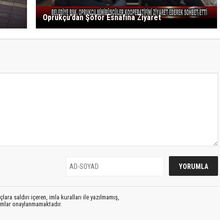
Oprukçu’dan Şöför Esnafına Ziyaret
lara saldırı içeren, imla kuralları ile yazılmamış,
rumlar onaylanmamaktadır.