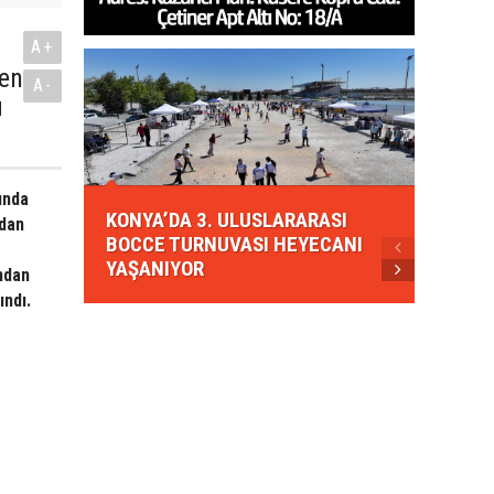
A+
len
A-
u
KONYA
ında
KONYA’DA 3. ULUSLARARASI
EZBER
ldan
BOCCE TURNUVASI HEYECANI
GELEN
YAŞANIYOR
AHUD
ından
ındı.