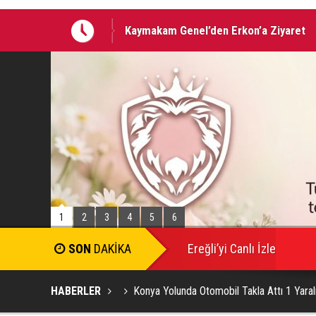
Kaymakam Genel’den Erkon’a Ziyaret
Motosiklet sürücüsü Polisin ’Dur’ ihtar
1
2
3
4
5
6
SON
DAKİKA
Ereğli’yi Canlı İzle
HABERLER
Konya Yolunda Otomobil Takla Attı 1 Yaral