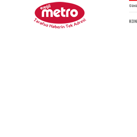
Günü
KON