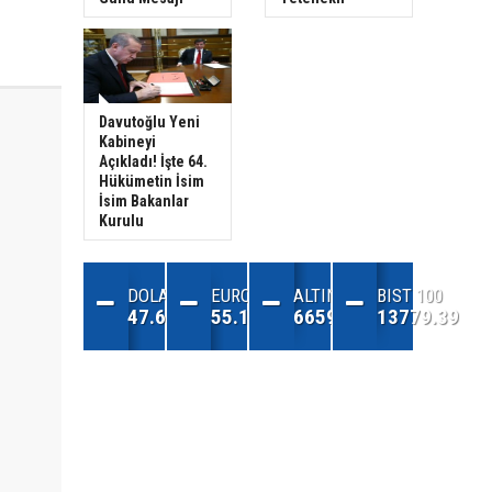
Davutoğlu Yeni
Kabineyi
Açıkladı! İşte 64.
Hükümetin İsim
İsim Bakanlar
Kurulu
DOLAR
EURO
ALTIN
BIST 100
47.68
55.13
6659.71
13779.39