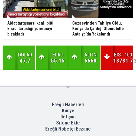
Aidat tartışması kanlı bitti,
Cezaevinden Tahliye Oldu,
kiracı tartıştığı yöneticiyi
Konya'da Çaldığı Otomobille
bıçakladı
Antalya'da Yakalandı
DOLAR
EURO
ALTIN
BIST 100
47.7
55.15
6668
13731.73
Ereğli Haberleri
Künye
İletişim
Sitene Ekle
Ereğli Nöbetçi Eczane