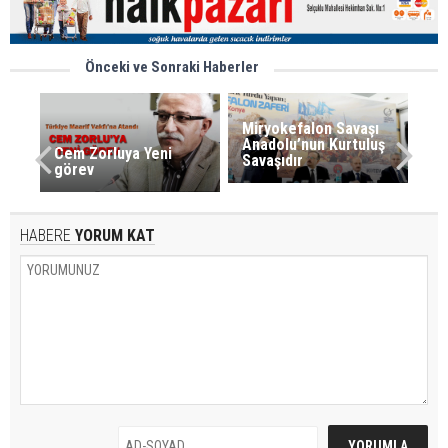
Önceki ve Sonraki Haberler
Miryokefalon Savaşı
Anadolu’nun Kurtuluş
Cem Zorluya Yeni
Savaşıdır
görev
HABERE
YORUM KAT