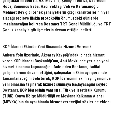
çalıştıklarını belirtti. Hz. Mevlana, Şemş-i Tebrizi, Nasreddin
Hoca, Somuncu Baba, Hacı Bektaşi Veli ve Karamanoğlu
Mehmet Bey gibi örnek şahsiyetlerin çizgi karakterlerinin yer
alacağı projeye ilişkin protokolün önümüzdeki günlerde
imzalanacağını belirten Bostancı TRT Genel Müdürlüğü ve TRT
Çocuk kanalıyla görüşmelerin devam ettiğini belirtti.
KOP İdaresi Ekim’de Yeni Binasında Hizmet Verecek
Ankara Yolu üzerinde, Aksaray Kavşağı'ndaki binada hizmet
veren KOP İdaresi Başkanlığı’nın, Anıt Mevkiinde yer alan yeni
hizmet binasına taşınacağını ifade eden Bostancı, tadilat
çalışmalarının devam ettiğini, çalışmaların Ekim ayı içersinde
tamamlanacağını belirterek, KOP İdaresinin Ekim ayı içerisinde
yeni binasına taşınarak hizmet sunmaya başlayacağını söyledi.
Bostancı, KOP İdaresinin yanı sıra, Türkiye İstatistik Kurumu
(TÜİK) Konya Bölge Müdürlüğü ve Mevlana Kalkınma Ajansı
(MEVKA)’nın da aynı binada hizmet vereceğini sözlerine ekledi.