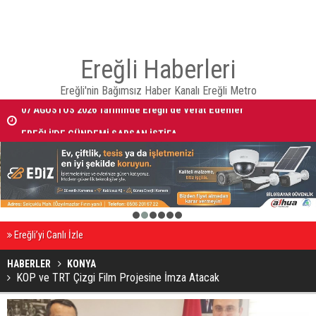
Ereğli Haberleri
Ereğli'nin Bağımsız Haber Kanalı Ereğli Metro
07 AĞUSTOS 2026 Tarihinde Ereğli’de Vefat Edenler
EREĞLİ'DE GÜNDEMİ SARSAN İSTİFA
1
2
3
4
5
6
Ereğli’yi Canlı İzle
HABERLER
KONYA
KOP ve TRT Çizgi Film Projesine İmza Atacak