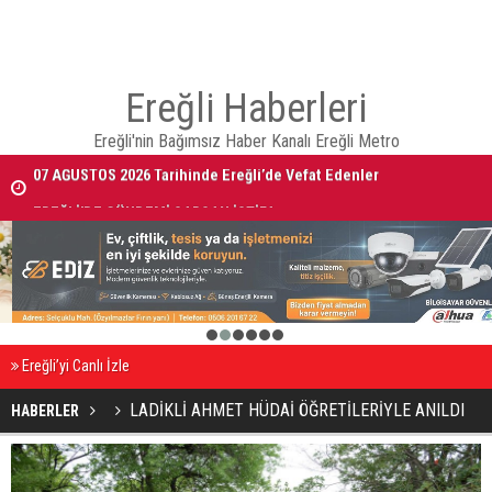
Ereğli Haberleri
Ereğli'nin Bağımsız Haber Kanalı Ereğli Metro
07 AĞUSTOS 2026 Tarihinde Ereğli’de Vefat Edenler
EREĞLİ'DE GÜNDEMİ SARSAN İSTİFA
1
2
3
4
5
6
Ereğli’yi Canlı İzle
LADİKLİ AHMET HÜDAİ ÖĞRETİLERİYLE ANILDI
HABERLER