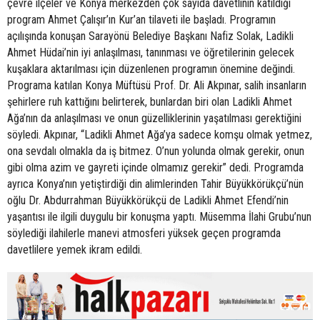
çevre ilçeler ve Konya merkezden çok sayıda davetlinin katıldığı
program Ahmet Çalışır’ın Kur’an tilaveti ile başladı. Programın
açılışında konuşan Sarayönü Belediye Başkanı Nafiz Solak, Ladikli
Ahmet Hüdai’nin iyi anlaşılması, tanınması ve öğretilerinin gelecek
kuşaklara aktarılması için düzenlenen programın önemine değindi.
Programa katılan Konya Müftüsü Prof. Dr. Ali Akpınar, salih insanların
şehirlere ruh kattığını belirterek, bunlardan biri olan Ladikli Ahmet
Ağa’nın da anlaşılması ve onun güzelliklerinin yaşatılması gerektiğini
söyledi. Akpınar, “Ladikli Ahmet Ağa’ya sadece komşu olmak yetmez,
ona sevdalı olmakla da iş bitmez. O’nun yolunda olmak gerekir, onun
gibi olma azim ve gayreti içinde olmamız gerekir” dedi. Programda
ayrıca Konya’nın yetiştirdiği din alimlerinden Tahir Büyükkörükçü’nün
oğlu Dr. Abdurrahman Büyükkörükçü de Ladikli Ahmet Efendi’nin
yaşantısı ile ilgili duygulu bir konuşma yaptı. Müsemma İlahi Grubu’nun
söylediği ilahilerle manevi atmosferi yüksek geçen programda
davetlilere yemek ikram edildi.