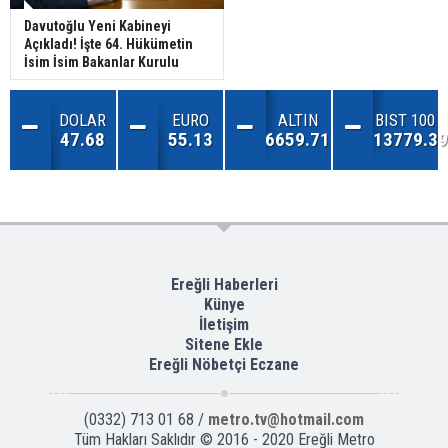
Davutoğlu Yeni Kabineyi
Açıkladı! İşte 64. Hükümetin
İsim İsim Bakanlar Kurulu
DOLAR
EURO
ALTIN
BIST 100
47.68
55.13
6659.71
13779.39
Ereğli Haberleri
Künye
İletişim
Sitene Ekle
Ereğli Nöbetçi Eczane
(0332) 713 01 68 /
metro.tv@hotmail.com
Tüm Hakları Saklıdır © 2016 - 2020 Ereğli Metro