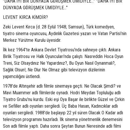
"DAHA İYİ BİR DÜNYADA GÖRÜŞMEK ÜMİDİYLE..." "DAHA İYİ BİR
DÜNYADA GÖRÜŞMEK ÜMİDİYLE..."
LEVENT KIRCA KİMDİR?
Zeki Levent Kırca (d. 28 Eylül 1948; Samsun), Türk komedyen,
tiyatro sinema oyuncusu, Aydınlık Gazetesi yazarı ve Vatan Partisi'nin
Merkez Yürütme Kurulu üyesidir.
İlk kez 1964'te Ankara Devlet Tiyatrosu'nda sahneye çıktı. Ankara
Birlik Tiyatrosu ve Halk Oyuncuları'nda çalıştı. Nasreddin Hoca Oyun
Treni, Siz Olsaydınız Ne Yapardınız?, Bu Oyun Nasıl Oynanmalı?,
Sağlık Olsun!, Ne Olur Ne Olmaz gibi televizyon dizilerinin
yapımcılığını üstlendi.
1978'de Altınşehir adlı filmle sinemaya geçti. Ne Olacak Şimdi? ve
Mavi Muammer adlı filmlerde oynadı. Hodri Meydan Topluluğu adlı
Tiyatro Grubu'nu kurdu. Eski eşi Oya Başar ile birlikte Güzel ve Çirkin
ve Sefiller adlı oyunları sergiledi. Üç Baba Hasan, Kadıncıklar adlı
oyunları sergiledi. 1988'de başlayıp 22 yıl süren Olacak O Kadar adlı
televizyon programını hazırladı. İlk sinema yönetmenlik denemesini
Son adlı filmle yaptı. Daha sonra Şeytan Bunun Neresinde adlı filmi