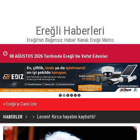
Ereğli Haberleri
Ereğli'nin Bağımsız Haber Kanalı Ereğli Metro
08 AĞUSTOS 2026 Tarihinde Ereğli’de Vefat Edenler
1
2
3
4
5
6
Ereğli’yi Canlı İzle
Levent Kırca hayatını kaybetti!
HABERLER