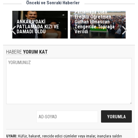
Önceki ve Sonraki Haberler
Patlamada Ölen
Ereğlili Öğretmen
ANKARA'DAKİ
Gülhan Elmascan
PATLAMADA KIZI VE
Zengen’de Toprağa
DAMADI ÖLDÜ
Verildi
HABERE
YORUM KAT
UYARI:
Küfür, hakaret, rencide edici cümleler veya imalar, inançlara saldırı