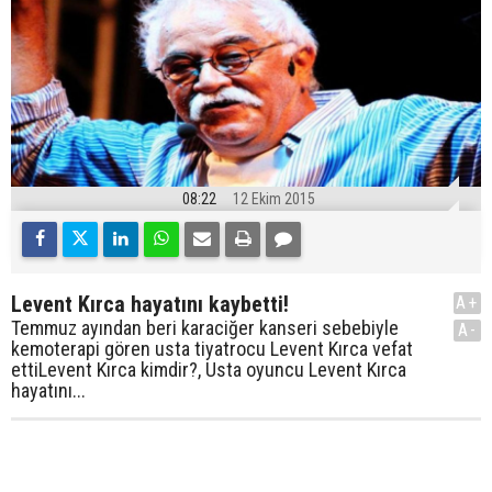
08:22
12 Ekim 2015
Levent Kırca hayatını kaybetti!
A+
Temmuz ayından beri karaciğer kanseri sebebiyle
A-
kemoterapi gören usta tiyatrocu Levent Kırca vefat
ettiLevent Kırca kimdir?, Usta oyuncu Levent Kırca
hayatını...