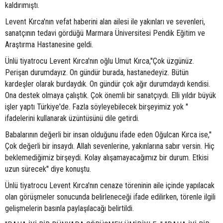
kaldırımıştı.
Levent Kırca'nın vefat haberini alan ailesi ile yakınları ve sevenleri,
sanatçının tedavi gördüğü Marmara Üniversitesi Pendik Eğitim ve
Araştırma Hastanesine geldi.
Ünlü tiyatrocu Levent Kırca'nın oğlu Umut Kırca,''Çok üzgünüz.
Perişan durumdayız. On gündür burada, hastanedeyiz. Bütün
kardeşler olarak burdaydık. On gündür çok ağır durumdaydı kendisi.
Ona destek olmaya çalıştık. Çok önemli bir sanatçıydı. Elli yıldır büyük
işler yaptı Türkiye'de. Fazla söyleyebilecek birşeyimiz yok ''
ifadelerini kullanarak üzüntüsünü dile getirdi.
Babalarının değerli bir insan olduğunu ifade eden Oğulcan Kırca ise,''
Çok değerli bir insaydı. Allah sevenlerine, yakınlarına sabır versin. Hiç
beklemediğimiz birşeydi. Kolay alışamayacağımız bir durum. Etkisi
uzun sürecek'' diye konuştu.
Ünlü tiyatrocu Levent Kırca'nın cenaze töreninin aile içinde yapılacak
olan görüşmeler sonucunda belirleneceği ifade edilirken, törenle ilgili
gelişmelerin basınla paylaşılacağı belirtildi.