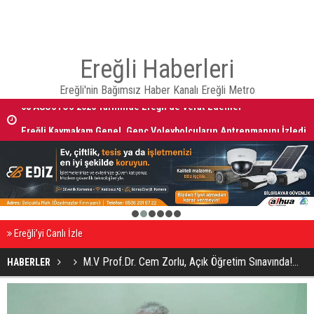
Ereğli Haberleri
Ereğli'nin Bağımsız Haber Kanalı Ereğli Metro
08 AĞUSTOS 2026 Tarihinde Ereğli’de Vefat Edenler
Ereğli Kaymakam Genel, Genç Voleybolcuların Antrenmanını İzledi
1
2
3
4
5
6
Ereğli’yi Canlı İzle
M.V Prof.Dr. Cem Zorlu, Açık Öğretim Sınavında!...
HABERLER