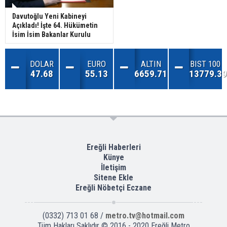
Davutoğlu Yeni Kabineyi
Açıkladı! İşte 64. Hükümetin
İsim İsim Bakanlar Kurulu
DOLAR
EURO
ALTIN
BIST 100
47.68
55.13
6659.71
13779.39
Ereğli Haberleri
Künye
İletişim
Sitene Ekle
Ereğli Nöbetçi Eczane
(0332) 713 01 68 /
metro.tv@hotmail.com
Tüm Hakları Saklıdır © 2016 - 2020 Ereğli Metro