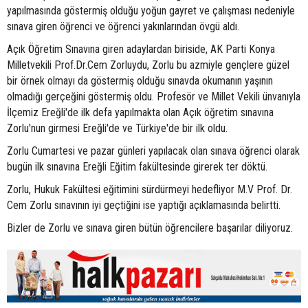
yapılmasında göstermiş olduğu yoğun gayret ve çalışması nedeniyle
sınava giren öğrenci ve öğrenci yakınlarından övgü aldı.
Açık Öğretim Sınavına giren adaylardan biriside, AK Parti Konya
Milletvekili Prof.Dr.Cem Zorluydu, Zorlu bu azmiyle gençlere güzel
bir örnek olmayı da göstermiş olduğu sınavda okumanın yaşının
olmadığı gerçeğini göstermiş oldu. Profesör ve Millet Vekili ünvanıyla
İlçemiz Ereğli'de ilk defa yapılmakta olan Açık öğretim sınavına
Zorlu'nun girmesi Ereğli'de ve Türkiye'de bir ilk oldu.
Zorlu Cumartesi ve pazar günleri yapılacak olan sınava öğrenci olarak
bugün ilk sınavına Ereğli Eğitim fakültesinde girerek ter döktü.
Zorlu, Hukuk Fakültesi eğitimini sürdürmeyi hedefliyor M.V Prof. Dr.
Cem Zorlu sınavının iyi geçtiğini ise yaptığı açıklamasında belirtti.
Bizler de Zorlu ve sınava giren bütün öğrencilere başarılar diliyoruz.