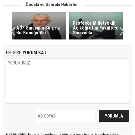
Önceki ve Sonraki Haberler
Profesör Milletvekili,
AÖF Sınavının Sürpriz
Açıköğretim Fakültesi
Bir Konuğu Var
Sınavında
HABERE
YORUM KAT
UYARI:
Küfür, hakaret, rencide edici cümleler veya imalar, inançlara saldırı