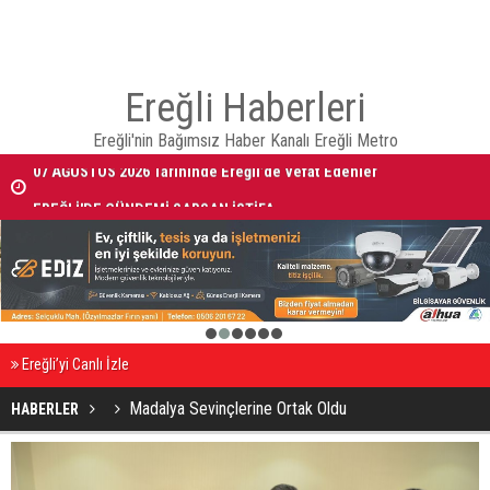
Ereğli Haberleri
Ereğli'nin Bağımsız Haber Kanalı Ereğli Metro
07 AĞUSTOS 2026 Tarihinde Ereğli’de Vefat Edenler
EREĞLİ'DE GÜNDEMİ SARSAN İSTİFA
1
2
3
4
5
6
Ereğli’yi Canlı İzle
Madalya Sevinçlerine Ortak Oldu
HABERLER