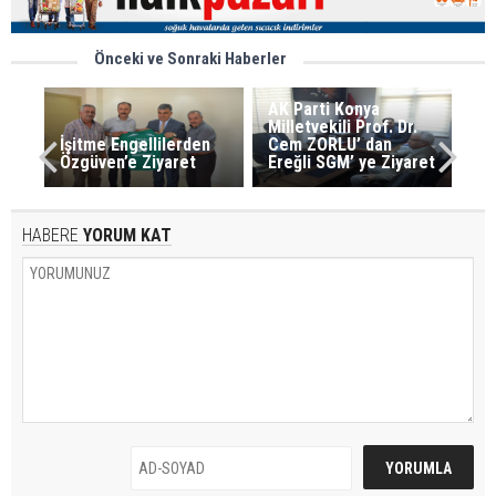
Önceki ve Sonraki Haberler
AK Parti Konya
Milletvekili Prof. Dr.
İşitme Engellilerden
Cem ZORLU’ dan
Özgüven’e Ziyaret
Ereğli SGM’ ye Ziyaret
HABERE
YORUM KAT