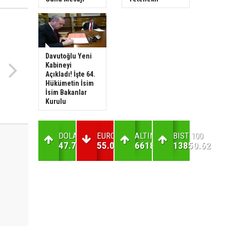
Davutoğlu Yeni
Kabineyi
Açıkladı! İşte 64.
Hükümetin İsim
İsim Bakanlar
Kurulu
DOLAR
EURO
ALTIN
BIST 100
47.71
55.01
6618.48
13850.62