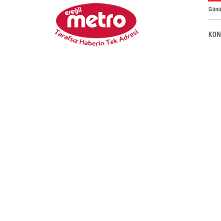
Günü
KON