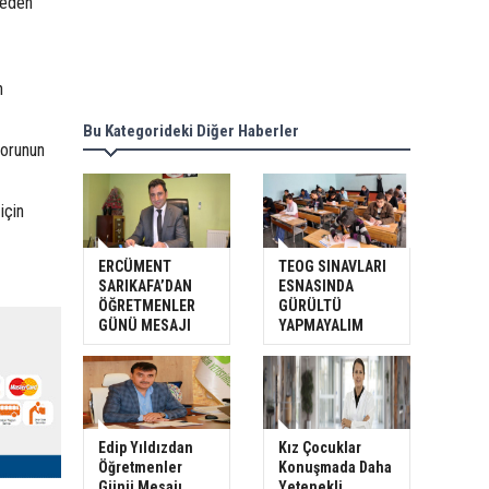
 eden
n
Bu Kategorideki Diğer Haberler
sorunun
için
ERCÜMENT
TEOG SINAVLARI
SARIKAFA’DAN
ESNASINDA
ÖĞRETMENLER
GÜRÜLTÜ
GÜNÜ MESAJI
YAPMAYALIM
Edip Yıldızdan
Kız Çocuklar
Öğretmenler
Konuşmada Daha
Günü Mesajı
Yetenekli