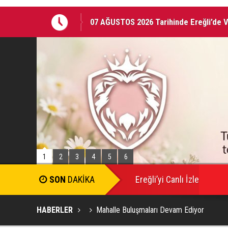
07 AĞUSTOS 2026 Tarihinde Ereğli’de 
EREĞLİ'DE GÜNDEMİ SARSAN İSTİFA
1
2
3
4
5
6
Ereğli’yi Canlı İzle
HABERLER
Mahalle Buluşmaları Devam Ediyor