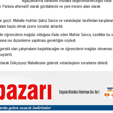
Ağaçlandırma sahasının mutlaka değerlendirileceğini ifade
Parkına alternatif olarak gördüklerini ve yeni mesire alanı olarak
 geçti. Mahalle muhtarı Şükrü Sarıca ve vatandaşlar tarafından karşılana
anı başta olmak üzere sorunlar aktarıldı.
ile öğrencilerin mağdur olduğunu ifade eden Muhtar Sarıca, özellikle bu 
nına ise düzenleme yapılması gerektiğini söyledi.
rekli olan çalışmaların başlatılacağını ve öğrencilerin mağdur olmaması 
kaydetti.
arak Gökçeyazı Mahallesine giderek vatandaşların sorunlarını dinledi.