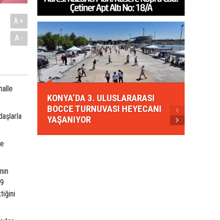
A+
A-
KONYA
alle
KONYA’DA 3. ULUSLARARASI
EZBER
BOCCE TURNUVASI HEYECANI
GELEN
aşlarla
YAŞANIYOR
AHUD
le
nın
49
tiğini