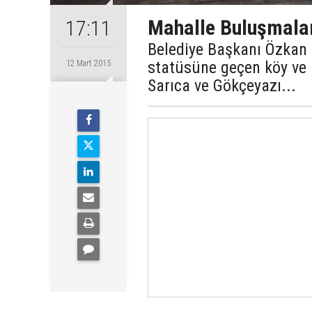
Mahalle Buluşmala
17:11
Belediye Başkanı Özkan
statüsüne geçen köy ve b
12 Mart 2015
Sarıca ve Gökçeyazı...