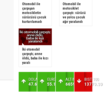
Otomobil ile
Otomobil ile
çarpışan
motosiklet
motosikletin
çarpıştı: sürücü
sürücüsü çocuk
ve yolcu çocuk
kurtarılamadı
ağır yaralandı
İki otomobil
çarpıştı; anne
öldü, baba ile kızı
yaralı
DOLAR
EURO
ALTIN
BIST 100
47.69
55.16
6659.21
13779.39