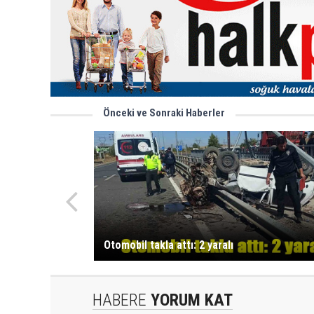
Önceki ve Sonraki Haberler
Otomobil takla attı: 2 yaralı
HABERE
YORUM KAT