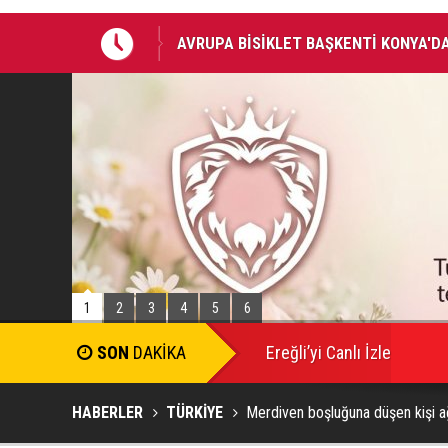
AVRUPA BİSİKLET BAŞKENTİ KONYA'DA
BAŞKAN ALTAY: “GENÇ KOMEK VE BİLG
BİRLİKTE GEÇİRİYOR”
1
2
3
4
5
6
Ereğli’yi Canlı İzle
HABERLER
TÜRKİYE
Merdiven boşluğuna düşen kişi ağ