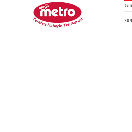
Günü
KON