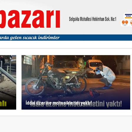
İddia üzerine motosikletini yaktı!