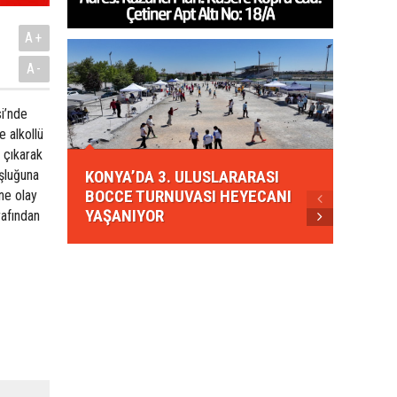
A+
A-
si’nde
 alkollü
 çıkarak
KONYA
şluğuna
KONYA’DA 3. ULUSLARARASI
EZBER
BOCCE TURNUVASI HEYECANI
GELEN
ne olay
YAŞANIYOR
AHUD
rafından