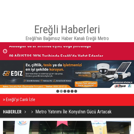
Ereğli Haberleri
Ereğli'nin Bağımsız Haber Kanalı Ereğli Metro
09 AĞUSTOS 2026 Tarihinde Ereğli’de Vefat Edenler
1
2
3
4
5
6
Ereğli’yi Canlı İzle
Metro Yatırımı İle Konya’nın Gücü Artacak
HABERLER