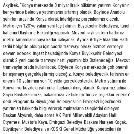
Akyürek, “Konya merkezde 3 milyar liralık hükümet yatırımı Konya’nın
her yerinde belediye yatırımlarını artırmış olacak. Böylece Anadolu
şehirleri arasında Konya olarak liderliğimiz perçinlenmiş olacak.
Metro için 120’ye yakın yeni taşıt alımını Büyükşehir Belediyesi, tünel
hatlarını Ulaştırma Bakanlığı yapacak. Mevcut raylı sistem hattımız
metro tamamlanıncaya kadar çalışacak. Ayrıca Adliye-Alaaddin Hattı
tarihi bölgede olduğu için cadde tramvayı olarak hizmet vermeye
devam edecek. İnşaat başladığında Konya Büyükşehir Belediyesi
olarak 2 yeni cadde tramvayı hattı yapımını biz üstleneceğiz. Mevcut
tramvaylar orada kullanılacak. Böylece Konya merkezde çok önemli
bir aşamayı gerçekleştirmiş olacağız. Konya belediyecilik tarihinin en
önemli 10 yatırımını son 10 yılda gerçekleşterdik. Metro yatırımı ile
Konya merkezdeki yatırımlar taçlandırılmış olacak. Konya’mız adına
Sayın Başbakanımıza, bakanımıza ve hükümetimize teşekkür ederim”
dedi. Programda Büyükşehir Belediyesi’nin Emirgazi İlçesi’ndeki
yatırımları hakkında bilgi vererek muhtarların taleplerini dinleyen
Başkan Akyürek, daha sonra AK Parti Milletvekili Adayları Halil
Etyemez, Mustafa Kaya, Emirgazi Belediye Başkanı Nurişen Koçak,
Büyükşehir Belediyesi ve KOSKİ Genel Müdürlüğü yöneticileri ile