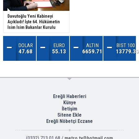
Davutoğlu Yeni Kabineyi
Açıkladı! İşte 64. Hükümetin
İsim İsim Bakanlar Kurulu
DOLAR
EURO
ALTIN
BIST 100
47.68
55.13
6659.71
13779.39
Ereğli Haberleri
Künye
İletişim
Sitene Ekle
Ereğli Nöbetçi Eczane
(0332) 713 01 68 /
metro.tv@hotmail.com