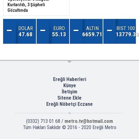
Kurtarıldı, 3 Şüpheli
Gözaltında
DOLAR
EURO
ALTIN
BIST 100
47.68
55.13
6659.71
13779.39
Ereğli Haberleri
Künye
İletişim
Sitene Ekle
Ereğli Nöbetçi Eczane
(0332) 713 01 68 /
metro.tv@hotmail.com
Tüm Hakları Saklıdır © 2016 - 2020 Ereğli Metro