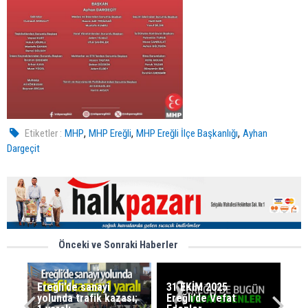
,
,
,
Etiketler :
MHP
MHP Ereğli
MHP Ereğli İlçe Başkanlığı
Ayhan
Dargeçit
Önceki ve Sonraki Haberler
Ereğli’de sanayi
31 EKİM 2025
yolunda trafik kazası;
Ereğli’de Vefat