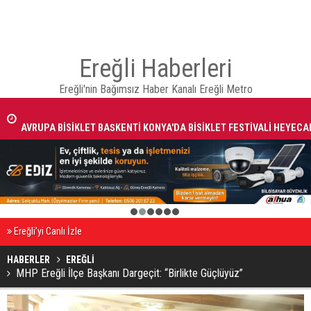
Ereğli Haberleri
Ereğli'nin Bağımsız Haber Kanalı Ereğli Metro
AVRUPA BİSİKLET BAŞKENTİ KONYA'DA BİSİKLET FESTİVALİ HEYECA
BAŞLADI
1
2
3
4
5
6
Ereğli’yi Canlı İzle
HABERLER
EREĞLİ
MHP Ereğli İlçe Başkanı Dargeçit: “Birlikte Güçlüyüz”