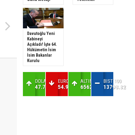
Davutoğlu Yeni
Kabineyi
Açıkladı! İşte 64.
Hükümetin İsim
İsim Bakanlar
Kurulu
DOLAR
EURO
ALTIN
BIST 100
47.71
54.99
6562.24
13798.82