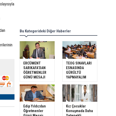
layısıyla
i
ndan
Bu Kategorideki Diğer Haberler
rilerinin
ERCÜMENT
TEOG SINAVLARI
SARIKAFA’DAN
ESNASINDA
ÖĞRETMENLER
GÜRÜLTÜ
GÜNÜ MESAJI
YAPMAYALIM
Edip Yıldızdan
Kız Çocuklar
Öğretmenler
Konuşmada Daha
Günü Mesajı
Yetenekli