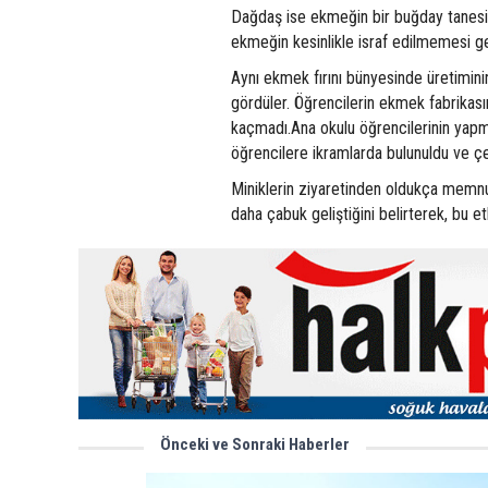
Dağdaş ise ekmeğin bir buğday tanesin
ekmeğin kesinlikle israf edilmemesi ge
Aynı ekmek fırını bünyesinde üretiminin 
gördüler. Öğrencilerin ekmek fabrikasına
kaçmadı.Ana okulu öğrencilerinin yapmış
öğrencilere ikramlarda bulunuldu ve çeşi
Miniklerin ziyaretinden oldukça memnun 
daha çabuk geliştiğini belirterek, bu e
Önceki ve Sonraki Haberler