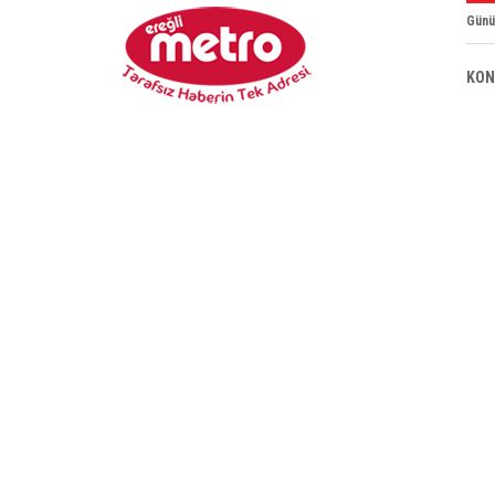
Günü
KON