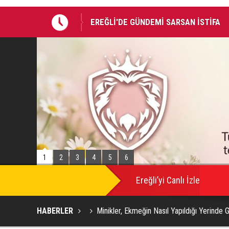
EREĞLİ'DE GÜNDEMİ SARSAN İSTİFA
Takla atan otomobildeki Bedirhan öldü, 
1
2
3
4
5
6
SON
DAKİKA
Ereğli’yi Canlı İzle
HABERLER
Minikler, Ekmeğin Nasıl Yapıldığı Yerinde 