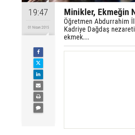
Minikler, Ekmeğin N
19:47
Öğretmen Abdurrahim İlko
Kadriye Dağdaş nezaretin
01 Nisan 2015
ekmek...