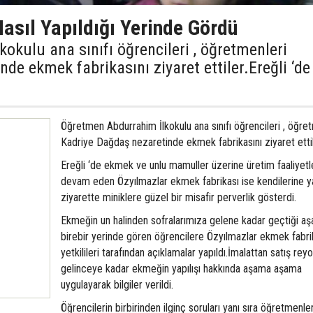
asıl Yapıldığı Yerinde Gördü
kulu ana sınıfı öğrencileri , öğretmenleri
de ekmek fabrikasını ziyaret ettiler.Ereğli ‘de
Öğretmen Abdurrahim İlkokulu ana sınıfı öğrencileri , öğre
Kadriye Dağdaş nezaretinde ekmek fabrikasını ziyaret ettil
Ereğli ‘de ekmek ve unlu mamuller üzerine üretim faaliyetl
devam eden Özyılmazlar ekmek fabrikası ise kendilerine y
ziyarette miniklere güzel bir misafir perverlik gösterdi.
Ekmeğin un halinden sofralarımıza gelene kadar geçtiği aş
birebir yerinde gören öğrencilere Özyılmazlar ekmek fabri
yetkilileri tarafından açıklamalar yapıldı.İmalattan satış rey
gelinceye kadar ekmeğin yapılışı hakkında aşama aşama
uygulayarak bilgiler verildi.
Öğrencilerin birbirinden ilginç soruları yanı sıra öğretmenle