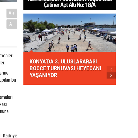
A+
A-
KONYA
tmenleri
KONYA’DA 3. ULUSLARARASI
EZBER
er.
BOCCE TURNUVASI HEYECANI
GELEN
erine
YAŞANIYOR
AHUD
apılan bu
amaları
kası
onuna
ri Kadriye