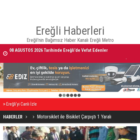
Ereğli Haberleri
Ereğli'nin Bağımsız Haber Kanalı Ereğli Metro
08 AĞUSTOS 2026 Tarihinde Ereğli’de Vefat Edenler
Ereğli Kaymakam Genel, Genç Voleybolcuların Antrenmanını İzledi
1
2
3
4
5
6
Ereğli’yi Canlı İzle
Motorsiklet ile Bisiklet Çarpıştı 1 Yaralı
HABERLER