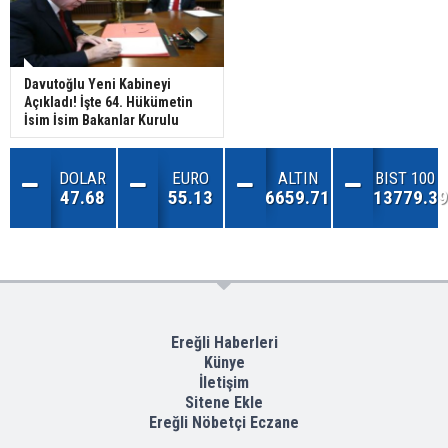
Davutoğlu Yeni Kabineyi
Açıkladı! İşte 64. Hükümetin
İsim İsim Bakanlar Kurulu
DOLAR
EURO
ALTIN
BIST 100
47.68
55.13
6659.71
13779.39
Ereğli Haberleri
Künye
İletişim
Sitene Ekle
Ereğli Nöbetçi Eczane