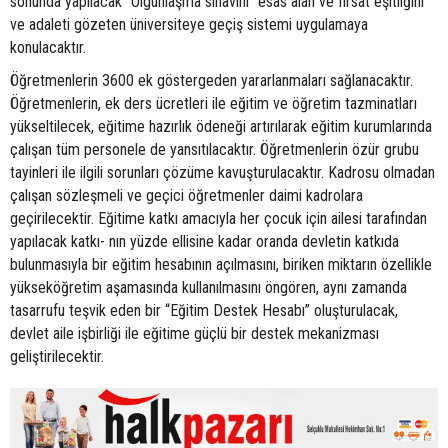
sonunda yapılacak “Olgunlaşma sınavını” esas alan ve fırsat eşitliğini
ve adaleti gözeten üniversiteye geçiş sistemi uygulamaya
konulacaktır.
Öğretmenlerin 3600 ek göstergeden yararlanmaları sağlanacaktır.
Öğretmenlerin, ek ders ücretleri ile eğitim ve öğretim tazminatları
yükseltilecek, eğitime hazırlık ödeneği artırılarak eğitim kurumlarında
çalışan tüm personele de yansıtılacaktır. Öğretmenlerin özür grubu
tayinleri ile ilgili sorunları çözüme kavuşturulacaktır. Kadrosu olmadan
çalışan sözleşmeli ve geçici öğretmenler daimi kadrolara
geçirilecektir. Eğitime katkı amacıyla her çocuk için ailesi tarafından
yapılacak katkı- nın yüzde ellisine kadar oranda devletin katkıda
bulunmasıyla bir eğitim hesabının açılmasını, biriken miktarın özellikle
yükseköğretim aşamasında kullanılmasını öngören, aynı zamanda
tasarrufu teşvik eden bir “Eğitim Destek Hesabı” oluşturulacak,
devlet aile işbirliği ile eğitime güçlü bir destek mekanizması
geliştirilecektir.