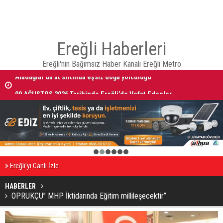
Ereğli Haberleri
Ereğli'nin Bağımsız Haber Kanalı Ereğli Metro
Aladağlar’da at sırtında eşsiz doğa yolculuğu
09 AĞUSTOS 2026 Tarihinde Ereğli’de Vefat Edenler
1
2
3
4
5
6
Ereğli’yi Canlı İzle
HABERLER
OPRUKÇU” MHP İktidarında Eğitim millileşecektir”