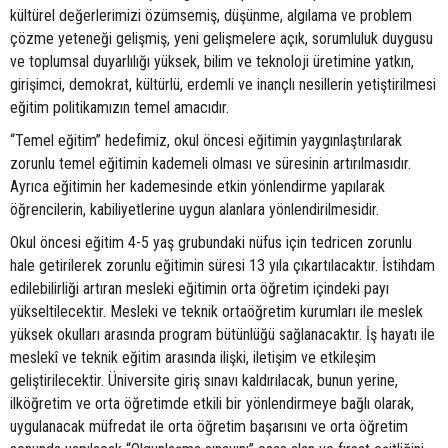
kültürel değerlerimizi özümsemiş, düşünme, algılama ve problem
çözme yeteneği gelişmiş, yeni gelişmelere açık, sorumluluk duygusu
ve toplumsal duyarlılığı yüksek, bilim ve teknoloji üretimine yatkın,
girişimci, demokrat, kültürlü, erdemli ve inançlı nesillerin yetiştirilmesi
eğitim politikamızın temel amacıdır.
“Temel eğitim” hedefimiz, okul öncesi eğitimin yaygınlaştırılarak
zorunlu temel eğitimin kademeli olması ve süresinin artırılmasıdır.
Ayrıca eğitimin her kademesinde etkin yönlendirme yapılarak
öğrencilerin, kabiliyetlerine uygun alanlara yönlendirilmesidir.
Okul öncesi eğitim 4-5 yaş grubundaki nüfus için tedricen zorunlu
hale getirilerek zorunlu eğitimin süresi 13 yıla çıkartılacaktır. İstihdam
edilebilirliği artıran mesleki eğitimin orta öğretim içindeki payı
yükseltilecektir. Mesleki ve teknik ortaöğretim kurumları ile meslek
yüksek okulları arasında program bütünlüğü sağlanacaktır. İş hayatı ile
meslekî ve teknik eğitim arasında ilişki, iletişim ve etkileşim
geliştirilecektir. Üniversite giriş sınavı kaldırılacak, bunun yerine,
ilköğretim ve orta öğretimde etkili bir yönlendirmeye bağlı olarak,
uygulanacak müfredat ile orta öğretim başarısını ve orta öğretim