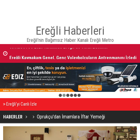
Ereğli Haberleri
Ereğli'nin Bağımsız Haber Kanalı Ereğli Metro
Ereğli Kaymakam Genel, Genç Voleybolcuların Antrenmanını İzledi
1
2
3
4
5
6
Ereğli’yi Canlı İzle
Oprukçu'dan İmamlara İftar Yemeği
HABERLER