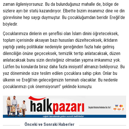
zaman ilgileniyorsunuz. Bu da bulunduğunuz mahalle de, bölge de
sizlere ayrı bir statü kazandırıyor. Elbette bizim insanımız dine ve din
görevlisine hep saygı duymuştur. Bu çocukluğumdan beridir Ereğli’de
böyledir.
Çocuklarımıza dinlerin en şereflisi olan İslam dinini öğreteceksek,
toplum içerisinde aksayan bazı hususları düzelteceksek, iktidarın
yaptığı yanlış politikalar nedeniyle gereğinden fazla hale gelmiş
dilenciliğin önüne geçeceksek, temizlik tertip anlatacaksak, düzen
anlatacaksak bunu sizin desteğiniz olmadan yapma imkanımız yok.
Lütfen bu konularda biraz daha fazla inisiyatif almanızı bekliyoruz. Bu
yaz döneminde size teslim edilen çocuklara sahip çıkın. Onlar bu
ülkenin ve Ereğli’nin geleceğimizin teminatı olacaklar. Bu nedenle
çocuklarımızı çok önemsiyorum” şeklinde konuştu.
Önceki ve Sonraki Haberler