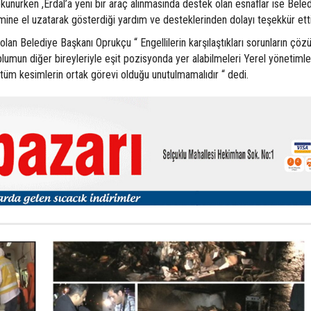
kunurken ,Erdal’a yeni bir araç alınmasında destek olan esnaflar ise Bele
ine el uzatarak gösterdiği yardım ve desteklerinden dolayı teşekkür etti
lan Belediye Başkanı Oprukçu “ Engellilerin karşılaştıkları sorunların çözü
plumun diğer bireyleriyle eşit pozisyonda yer alabilmeleri Yerel yönetimleri
tüm kesimlerin ortak görevi olduğu unutulmamalıdır “ dedi.