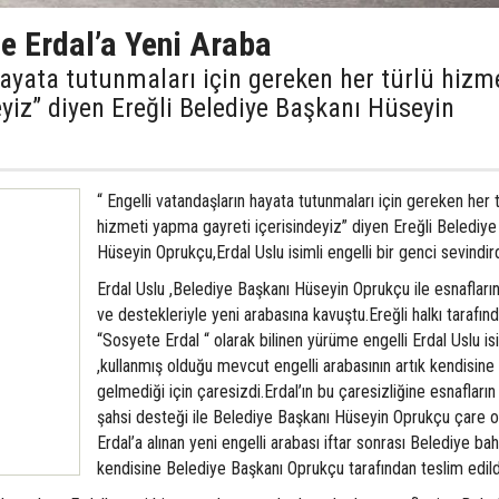
e Erdal’a Yeni Araba
hayata tutunmaları için gereken her türlü hizm
yiz” diyen Ereğli Belediye Başkanı Hüseyin
“ Engelli vatandaşların hayata tutunmaları için gereken her t
hizmeti yapma gayreti içerisindeyiz” diyen Ereğli Belediye
Hüseyin Oprukçu,Erdal Uslu isimli engelli bir genci sevindird
Erdal Uslu ,Belediye Başkanı Hüseyin Oprukçu ile esnafları
ve destekleriyle yeni arabasına kavuştu.Ereğli halkı tarafın
“Sosyete Erdal “ olarak bilinen yürüme engelli Erdal Uslu is
,kullanmış olduğu mevcut engelli arabasının artık kendisine 
gelmediği için çaresizdi.Erdal’ın bu çaresizliğine esnafların 
şahsi desteği ile Belediye Başkanı Hüseyin Oprukçu çare o
Erdal’a alınan yeni engelli arabası iftar sonrası Belediye b
kendisine Belediye Başkanı Oprukçu tarafından teslim edild