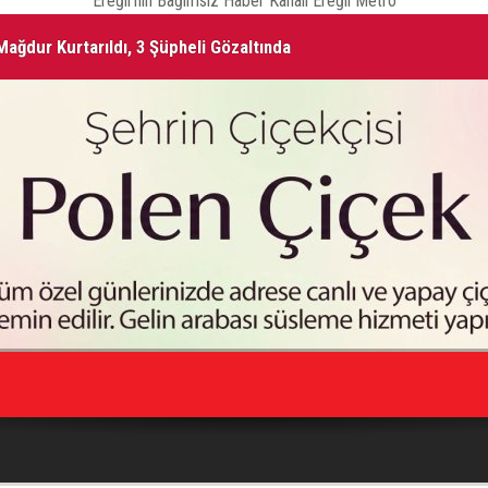
Ereğli'nin Bağımsız Haber Kanalı Ereğli Metro
ağdur Kurtarıldı, 3 Şüpheli Gözaltında
ŞA
Vefat Edenler