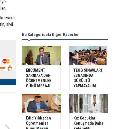
diye
ler.
lmesinin,
n, sivil
Bu Kategorideki Diğer Haberler
ERCÜMENT
TEOG SINAVLARI
SARIKAFA’DAN
ESNASINDA
ÖĞRETMENLER
GÜRÜLTÜ
GÜNÜ MESAJI
YAPMAYALIM
Edip Yıldızdan
Kız Çocuklar
Öğretmenler
Konuşmada Daha
Günü Mesajı
Yetenekli