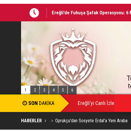
Ereğli’de Fuhuşa Şafak Operasyonu: 6 M
05 AĞUSTOS 2026 Tarihinde Ereğli’de 
1
2
3
4
5
6
Ereğli’yi Canlı İzle
HABERLER
Oprukçu'dan Sosyete Erdal’a Yeni Araba