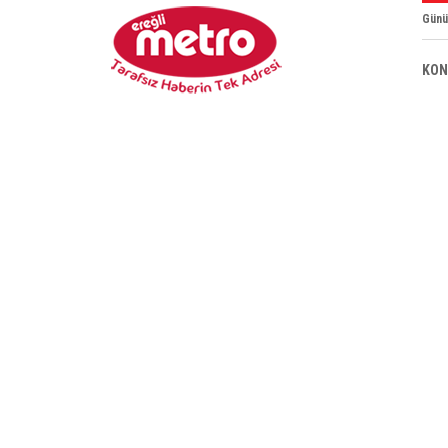
Günü
KON