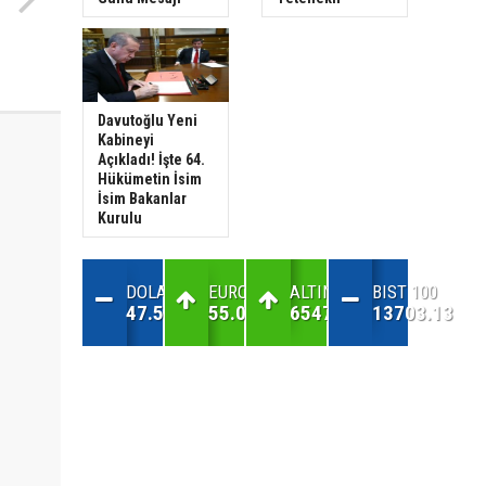
Davutoğlu Yeni
Kabineyi
Açıkladı! İşte 64.
Hükümetin İsim
İsim Bakanlar
Kurulu
DOLAR
EURO
ALTIN
BIST 100
47.56
55.07
6547.02
13703.13