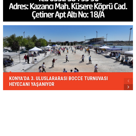
KONYA’DA 3. ULUSLARARASI BOCCE TURNUVASI
HEYECANI YAŞANIYOR