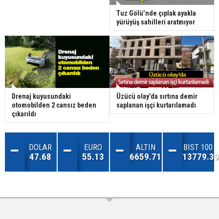
Tuz Gölü’nde çıplak ayakla
yürüyüş sahilleri aratmıyor
Drenaj kuyusundaki
Üzücü olay’da sırtına demir
otomobilden 2 cansız beden
saplanan işçi kurtarılamadı
çıkarıldı
DOLAR
EURO
ALTIN
BIST 100
47.68
55.13
6659.71
13779.39