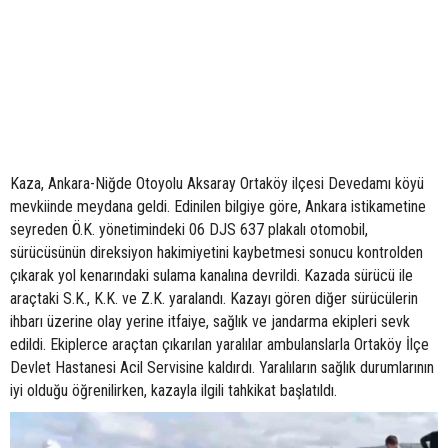
Kaza, Ankara-Niğde Otoyolu Aksaray Ortaköy ilçesi Devedamı köyü
mevkiinde meydana geldi. Edinilen bilgiye göre, Ankara istikametine
seyreden Ö.K. yönetimindeki 06 DJS 637 plakalı otomobil,
sürücüsünün direksiyon hakimiyetini kaybetmesi sonucu kontrolden
çıkarak yol kenarındaki sulama kanalına devrildi. Kazada sürücü ile
araçtaki S.K., K.K. ve Z.K. yaralandı. Kazayı gören diğer sürücülerin
ihbarı üzerine olay yerine itfaiye, sağlık ve jandarma ekipleri sevk
edildi. Ekiplerce araçtan çıkarılan yaralılar ambulanslarla Ortaköy İlçe
Devlet Hastanesi Acil Servisine kaldırdı. Yaralıların sağlık durumlarının
iyi olduğu öğrenilirken, kazayla ilgili tahkikat başlatıldı.