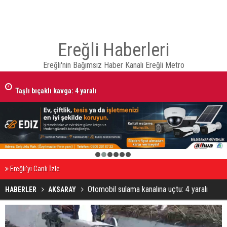
Ereğli Haberleri
Ereğli'nin Bağımsız Haber Kanalı Ereğli Metro
Taşlı bıçaklı kavga: 4 yaralı
1
2
3
4
5
6
Ereğli’yi Canlı İzle
Otomobil sulama kanalına uçtu: 4 yaralı
HABERLER
AKSARAY