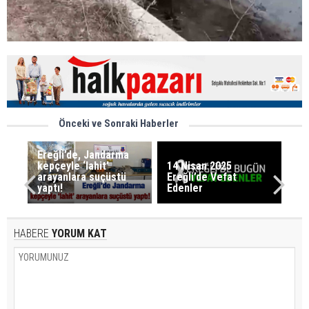
Önceki ve Sonraki Haberler
Ereğli’de, Jandarma
kepçeyle ‘lahit’
14 Nisan 2025
arayanlara suçüstü
Ereğli’de Vefat
yaptı!
Edenler
HABERE
YORUM KAT