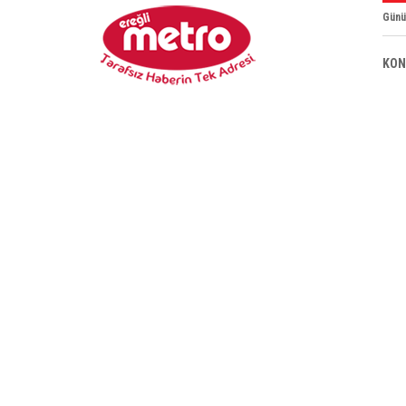
Günü
KON