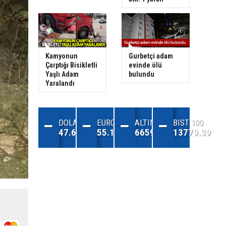
Kamyonun
Gurbetçi adam
Çarptığı Bisikletli
evinde ölü
Yaşlı Adam
bulundu
Yaralandı
DOLAR
EURO
ALTIN
BIST 100
47.68
55.13
6659.71
13779.39