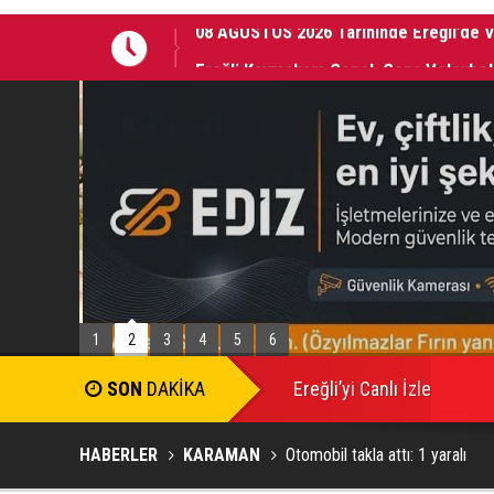
Ereğli Kaymakam Genel, Genç Voleybolc
1
2
3
4
5
6
SON
DAKİKA
Ereğli’yi Canlı İzle
HABERLER
KARAMAN
Otomobil takla attı: 1 yaralı