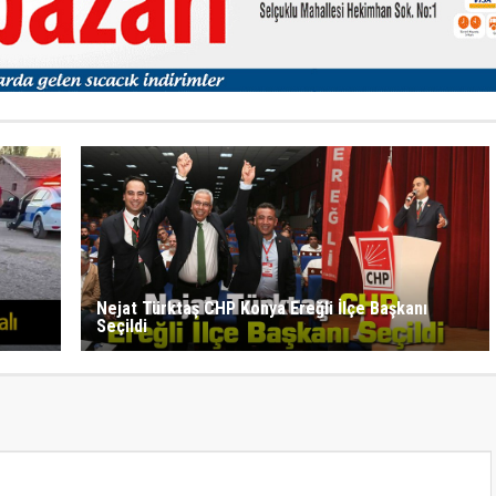
Nejat Türktaş CHP Konya Ereğli İlçe Başkanı
Seçildi