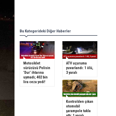
Bu Kategorideki Diğer Haberler
Motosiklet
ATV uçuruma
sürücüsü Polisin
yuvarlandı: 1 ölü,
’Dur’ ihtarına
3 yaralı
uymadı; 402 bin
lira ceza yedi!
Kontrolden çıkan
otomobil
şarampole takla
attı: 1 yaralı