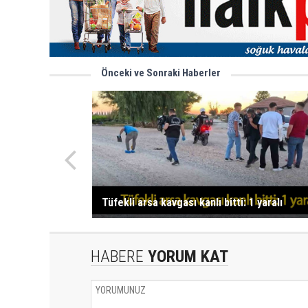
Önceki ve Sonraki Haberler
Tüfekli arsa kavgası kanlı bitti: 1 yaralı
HABERE
YORUM KAT