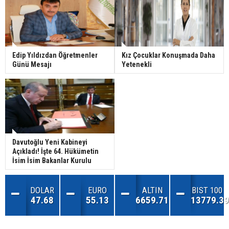
Edip Yıldızdan Öğretmenler
Kız Çocuklar Konuşmada Daha
Günü Mesajı
Yetenekli
Davutoğlu Yeni Kabineyi
Açıkladı! İşte 64. Hükümetin
İsim İsim Bakanlar Kurulu
DOLAR
EURO
ALTIN
BIST 100
47.68
55.13
6659.71
13779.39