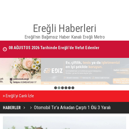
Ereğli Haberleri
Ereğli'nin Bağımsız Haber Kanalı Ereğli Metro
08 AĞUSTOS 2026 Tarihinde Ereğli’de Vefat Edenler
Ereğli Kaymakam Genel, Genç Voleybolcuların Antrenmanını İzledi
1
2
3
4
5
6
Ereğli’yi Canlı İzle
Otomobil Tır’a Arkadan Çarptı 1 Ölü 3 Yaralı
HABERLER