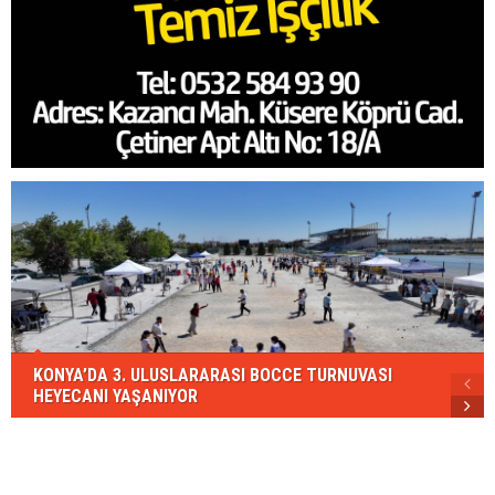
KONYA’DA 3. ULUSLARARASI BOCCE TURNUVASI
HEYECANI YAŞANIYOR