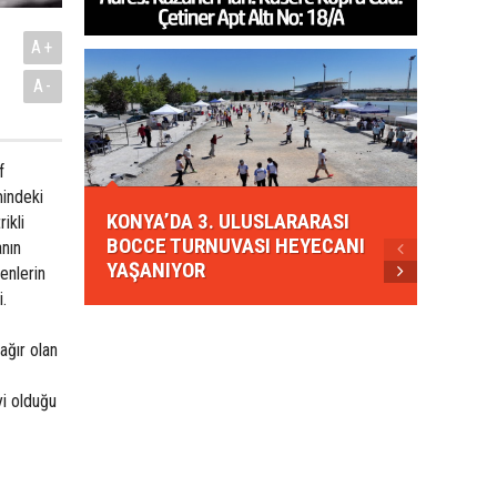
A+
A-
f
KONYA
indeki
KONYA’DA 3. ULUSLARARASI
EZBER
ikli
BOCCE TURNUVASI HEYECANI
GELEN
anın
YAŞANIYOR
AHUD
enlerin
i.
ağır olan
yi olduğu