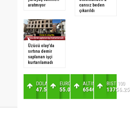
aratmıyor
cansız beden
çıkarıldı
Üzücü olay’da
sırtına demir
saplanan işçi
kurtarılamadı
DOLAR
EURO
ALTIN
BIST 100
47.59
55.04
6546.32
13756.25