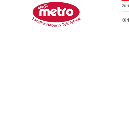
Günü
KON