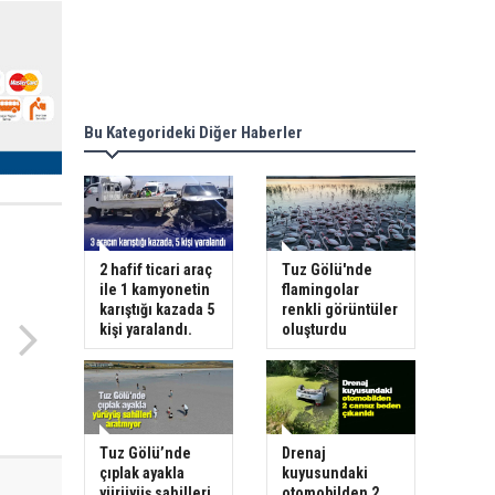
Bu Kategorideki Diğer Haberler
2 hafif ticari araç
Tuz Gölü'nde
ile 1 kamyonetin
flamingolar
karıştığı kazada 5
renkli görüntüler
kişi yaralandı.
oluşturdu
Tuz Gölü’nde
Drenaj
çıplak ayakla
kuyusundaki
yürüyüş sahilleri
otomobilden 2