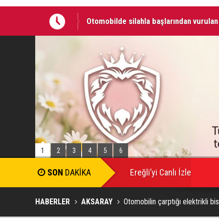
Otomobilde silahla başlarından vurulan 
06 AĞUSTOS 2026 Tarihinde Ereğli’de 
1
2
3
4
5
6
SON
DAKİKA
Ereğli’yi Canlı İzle
HABERLER
AKSARAY
Otomobilin çarptığı elektrikli bi