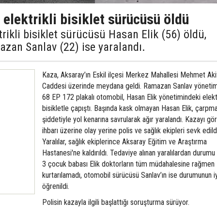
 elektrikli bisiklet sürücüsü öldü
trikli bisiklet sürücüsü Hasan Elik (56) öldü,
zan Sanlav (22) ise yaralandı.
Kaza, Aksaray’ın Eskil ilçesi Merkez Mahallesi Mehmet Aki
Caddesi üzerinde meydana geldi. Ramazan Sanlav yönetim
68 EP 172 plakalı otomobil, Hasan Elik yönetimindeki elektr
bisikletle çapıştı. Başında kask olmayan Hasan Elik, çarpm
şiddetiyle yol kenarına savrularak ağır yaralandı. Kazayı gör
ihbarı üzerine olay yerine polis ve sağlık ekipleri sevk edild
Yaralılar, sağlık ekiplerince Aksaray Eğitim ve Araştırma
Hastanesi'ne kaldırıldı. Tedaviye alınan yaralılardan durumu 
3 çocuk babası Elik doktorların tüm müdahalesine rağmen
kurtarılamadı, otomobil sürücüsü Sanlav’ın ise durumunun i
öğrenildi.
Polisin kazayla ilgili başlattığı soruşturma sürüyor.