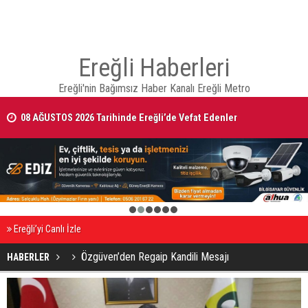
Ereğli Haberleri
Ereğli'nin Bağımsız Haber Kanalı Ereğli Metro
08 AĞUSTOS 2026 Tarihinde Ereğli’de Vefat Edenler
1
2
3
4
5
6
Ereğli’yi Canlı İzle
Özgüven’den Regaip Kandili Mesajı
HABERLER