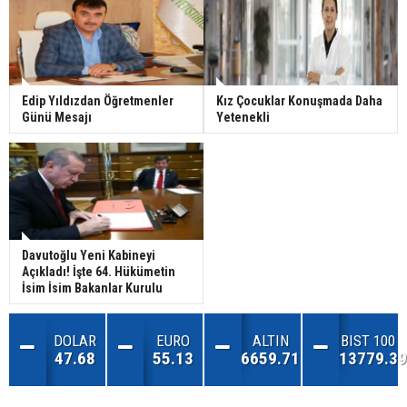
Edip Yıldızdan Öğretmenler
Kız Çocuklar Konuşmada Daha
Günü Mesajı
Yetenekli
Davutoğlu Yeni Kabineyi
Açıkladı! İşte 64. Hükümetin
İsim İsim Bakanlar Kurulu
DOLAR
EURO
ALTIN
BIST 100
47.68
55.13
6659.71
13779.39