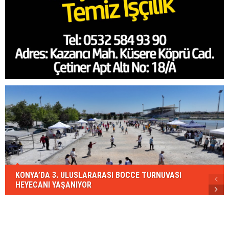
KONYA’DA 3. ULUSLARARASI BOCCE TURNUVASI
HEYECANI YAŞANIYOR