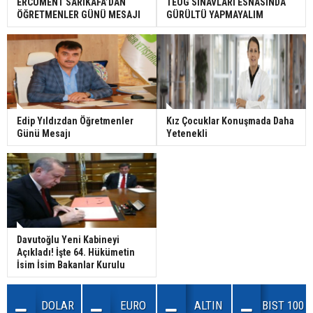
ERCÜMENT SARIKAFA’DAN
TEOG SINAVLARI ESNASINDA
ÖĞRETMENLER GÜNÜ MESAJI
GÜRÜLTÜ YAPMAYALIM
Edip Yıldızdan Öğretmenler
Kız Çocuklar Konuşmada Daha
Günü Mesajı
Yetenekli
Davutoğlu Yeni Kabineyi
Açıkladı! İşte 64. Hükümetin
İsim İsim Bakanlar Kurulu
DOLAR
EURO
ALTIN
BIST 100