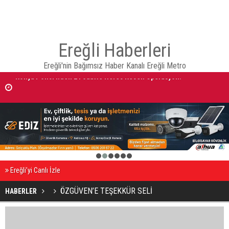
Ereğli Haberleri
Ereğli'nin Bağımsız Haber Kanalı Ereğli Metro
Konya Polisi'nden 24 Saatte Nefes Kesen Operasyon!
AVRUPA BİSİKLET BAŞKENTİ KONYA'DA BİSİKLET FESTİVALİ HEYECA
BAŞLADI
1
2
3
4
5
6
Ereğli’yi Canlı İzle
ÖZGÜVEN’E TEŞEKKÜR SELİ
HABERLER