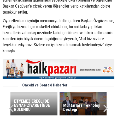
edilen eksikliklerin giderilmesi sebebiyle okul yönetimi ve öğrenciler
Başkan Özgüven’e çiçek veren öğrenciler verip katkılarından dolayı
teşekkür ettiler.
Ziyaretlerden duyduğu memnuniyeti dile getiren Başkan Özgüven ise,
Ereğli’ye hizmet için mükellef olduklarını, bu noktada yaptıkları
hizmetlerin vatandaş nezdinde kabul görülmesi ve takdir edilmesinin
kendileri için büyük önem taşıdığını söyleyerek, “Asıl biz sizlere
teşekkür ediyoruz. Sizlere en iyi hizmeti sunmak hedefindeyiz” diye
konuştu.
Önceki ve Sonraki Haberler
ETYEMEZ EREĞLİ’DE
ESNAF ZİYARETİNDE
Muhtarlara Teknoloji
BULUNDU
Desteği