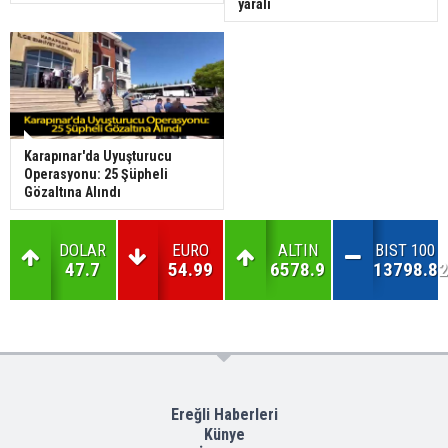
yaralı
Karapınar'da Uyuşturucu
Operasyonu: 25 Şüpheli
Gözaltına Alındı
DOLAR
EURO
ALTIN
BIST 100
47.7
54.99
6578.9
13798.82
Ereğli Haberleri
Künye