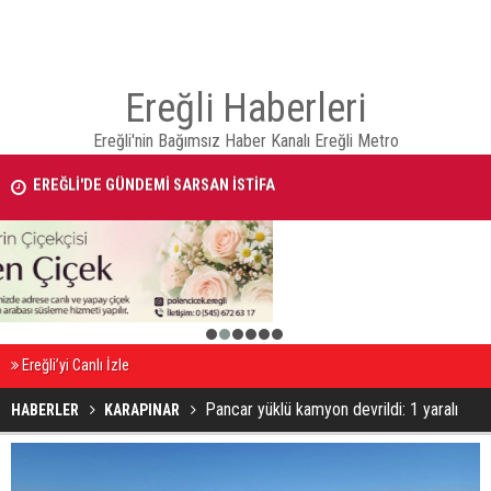
Ereğli Haberleri
Ereğli'nin Bağımsız Haber Kanalı Ereğli Metro
EREĞLİ'DE GÜNDEMİ SARSAN İSTİFA
Takla atan otomobildeki Bedirhan öldü, 3 kişi yaralandı
1
2
3
4
5
6
Ereğli’yi Canlı İzle
Pancar yüklü kamyon devrildi: 1 yaralı
HABERLER
KARAPINAR