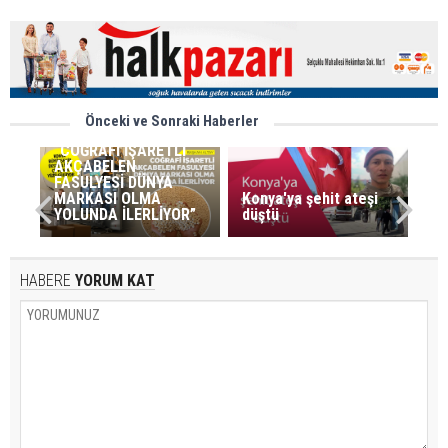
Önceki ve Sonraki Haberler
BAŞKAN ALTAY:
“COĞRAFİ İŞARETLİ
AKÇABELEN
FASULYESİ DÜNYA
MARKASI OLMA
Konya'ya şehit ateşi
YOLUNDA İLERLİYOR”
düştü
HABERE
YORUM KAT