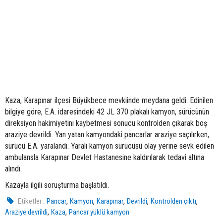
Kaza, Karapınar ilçesi Büyükbece mevkiinde meydana geldi. Edinilen
bilgiye göre, E.A. idaresindeki 42 JL 370 plakalı kamyon, sürücünün
direksiyon hakimiyetini kaybetmesi sonucu kontrolden çıkarak boş
araziye devrildi. Yan yatan kamyondaki pancarlar araziye saçılırken,
sürücü E.A. yaralandı. Yaralı kamyon sürücüsü olay yerine sevk edilen
ambulansla Karapınar Devlet Hastanesine kaldırılarak tedavi altına
alındı.
Kazayla ilgili soruşturma başlatıldı.
,
,
,
,
,
Etiketler :
Pancar
Kamyon
Karapınar
Devrildi
Kontrolden çıktı
,
,
Araziye devrildi
Kaza
Pancar yüklü kamyon