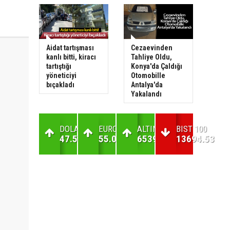
Aidat tartışması
Cezaevinden
kanlı bitti, kiracı
Tahliye Oldu,
tartıştığı
Konya'da Çaldığı
yöneticiyi
Otomobille
bıçakladı
Antalya'da
Yakalandı
DOLAR
EURO
ALTIN
BIST 100
47.59
55.06
6539.15
13694.53