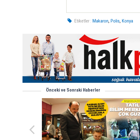
,
,
Etiketler :
Makaron
Polis
Konya
Önceki ve Sonraki Haberler