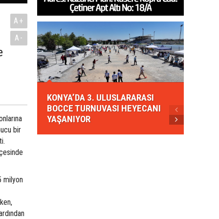
A+
A-
e
KONYA
KONYA’DA 3. ULUSLARARASI
EZBER
BOCCE TURNUVASI HEYECANI
GELEN
YAŞANIYOR
AHUD
onlarına
nucu bir
i.
lçesinde
5 milyon
rken,
 ardından