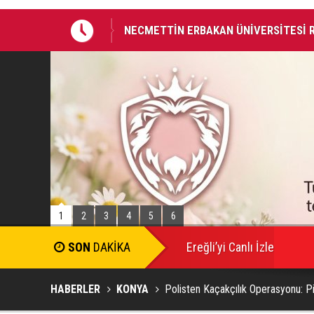
HAYIRLI OLSUN ZİYARETİ
BAŞKAN ALTAY: “BOSNA HERSEK MAHA
AKADEMİSİ İNŞA EDİYORUZ”
1
2
3
4
5
6
Ereğli’yi Canlı İzle
HABERLER
KONYA
Polisten Kaçakçılık Operasyonu: P