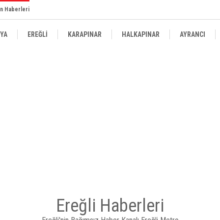
n Haberleri
YA
EREĞLİ
KARAPINAR
HALKAPINAR
AYRANCI
Ereğli Haberleri
EKTÖRÜ ZORLU'DAN EREĞLİ KAYMAKAMI FATİH GENEL'E