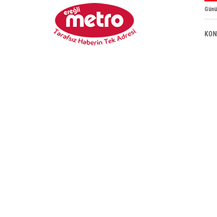
Günü
KON
NECMETTİN ERBAKAN ÜNİVERSİTESİ R