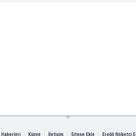
i Haberleri
Künye
İletişim
Sitene Ekle
Ereğli Nöbetçi 