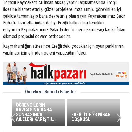
Temsili Kaymakam Ali İhsan Akkaş yaptığı açıklamasında Ereğli
İlçesine hizmet etmiş, güzel projelere imza atmış ,görevini en iyi
şekilde tamamlayıp bana devretmiş olan sayın Kaymakamımız Şakir
Erden’e hizmetlerinden dolayı Ereğli halkı adına teşekkür
ediyorum.Kaymakamımız Şakir Erden ‘in her insanın yaşı kadar fidan
dikmesi projesini devam ettireceğim.
Kaymakamlığım süresince Ereğli’deki çocuklar için oyun parklarının
yapılması için elimden geleni yapacağım “dedi.
Önceki ve Sonraki Haberler
ÖĞRENCİLERİN
KAVGASINA DAHA
SONRASINDA,
EREĞLİ’DE 23 NİSAN
AİLELERİ KARIŞTI!...
COŞKUSU