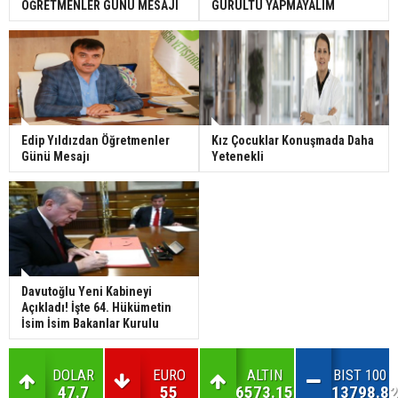
ÖĞRETMENLER GÜNÜ MESAJI
GÜRÜLTÜ YAPMAYALIM
Edip Yıldızdan Öğretmenler
Kız Çocuklar Konuşmada Daha
Günü Mesajı
Yetenekli
Davutoğlu Yeni Kabineyi
Açıkladı! İşte 64. Hükümetin
İsim İsim Bakanlar Kurulu
DOLAR
EURO
ALTIN
BIST 100
47.7
55
6573.15
13798.82