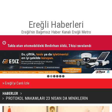
Ereğli Haberleri
Ereğli'nin Bağımsız Haber Kanalı Ereğli Metro
EREĞLİ'DE GÜNDEMİ SARSAN İSTİFA
Takla atan otomobildeki Bedirhan öldü, 3 kişi yaralandı
1
2
3
4
5
6
Ereğli’yi Canlı İzle
HABERLER
PROTOKOL MAKAMLARI 23 NİSAN DA MİNİKLERİN