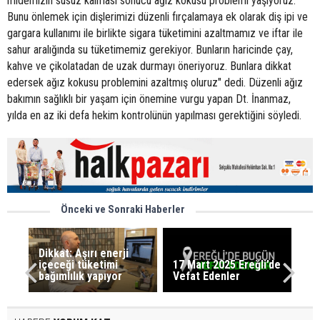
midemizin susuz kalması sonucu ağız kokusu problemi yaşıyoruz.
Bunu önlemek için dişlerimizi düzenli fırçalamaya ek olarak diş ipi ve
gargara kullanımı ile birlikte sigara tüketimini azaltmamız ve iftar ile
sahur aralığında su tüketimemiz gerekiyor. Bunların haricinde çay,
kahve ve çikolatadan de uzak durmayı öneriyoruz. Bunlara dikkat
edersek ağız kokusu problemini azaltmış oluruz" dedi. Düzenli ağız
bakımın sağlıklı bir yaşam için önemine vurgu yapan Dt. İnanmaz,
yılda en az iki defa hekim kontrolünün yapılması gerektiğini söyledi.
Önceki ve Sonraki Haberler
Dikkat: Aşırı enerji
içeceği tüketimi
17 Mart 2025 Ereğli’de
bağımlılık yapıyor
Vefat Edenler