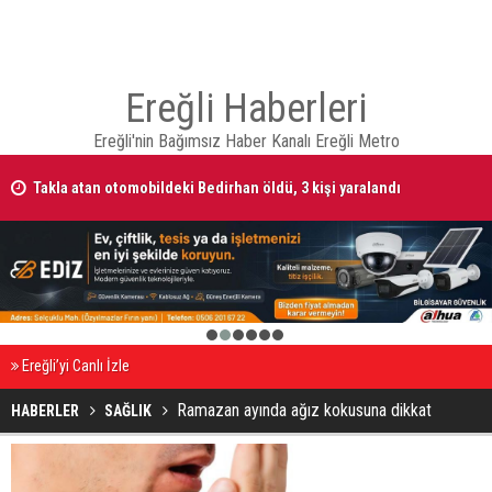
Ereğli Haberleri
Ereğli'nin Bağımsız Haber Kanalı Ereğli Metro
Takla atan otomobildeki Bedirhan öldü, 3 kişi yaralandı
1
2
3
4
5
6
Ereğli’yi Canlı İzle
Ramazan ayında ağız kokusuna dikkat
HABERLER
SAĞLIK