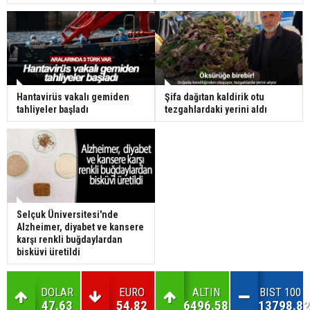
Hantavirüs vakalı gemiden
Şifa dağıtan kaldirik otu
tahliyeler başladı
tezgahlardaki yerini aldı
Selçuk Üniversitesi'nde
Alzheimer, diyabet ve kansere
karşı renkli buğdaylardan
bisküvi üretildi
DOLAR
EURO
ALTIN
BIST 100
47.63
54.82
6496.58
13798.82