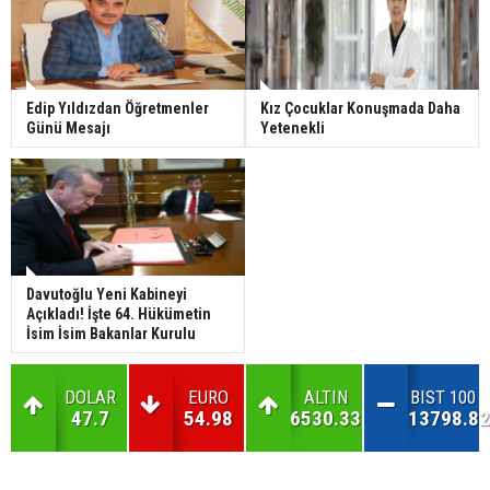
Edip Yıldızdan Öğretmenler
Kız Çocuklar Konuşmada Daha
Günü Mesajı
Yetenekli
Davutoğlu Yeni Kabineyi
Açıkladı! İşte 64. Hükümetin
İsim İsim Bakanlar Kurulu
DOLAR
EURO
ALTIN
BIST 100
47.7
54.98
6530.33
13798.82