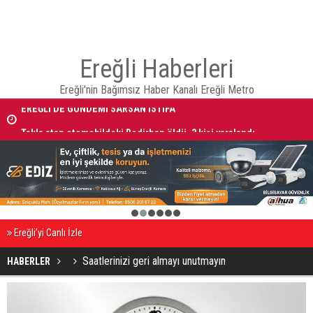
Ereğli Haberleri
Ereğli'nin Bağımsız Haber Kanalı Ereğli Metro
EREĞLİ'DE GÜNDEMİ SARSAN İSTİFA
Takla atan otomobildeki Bedirhan öldü, 3 kişi yaralandı
1
2
3
4
5
6
Ereğli’yi Canlı İzle
Saatlerinizi geri almayı unutmayın
HABERLER