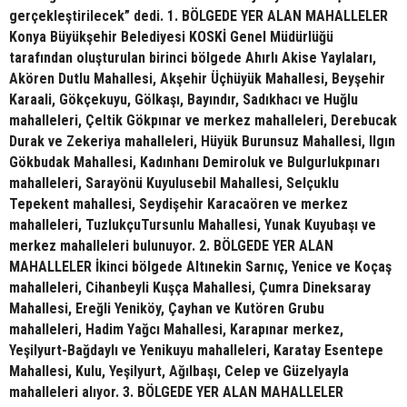
gerçekleştirilecek” dedi. 1. BÖLGEDE YER ALAN MAHALLELER
Konya Büyükşehir Belediyesi KOSKİ Genel Müdürlüğü
tarafından oluşturulan birinci bölgede Ahırlı Akise Yaylaları,
Akören Dutlu Mahallesi, Akşehir Üçhüyük Mahallesi, Beyşehir
Karaali, Gökçekuyu, Gölkaşı, Bayındır, Sadıkhacı ve Huğlu
mahalleleri, Çeltik Gökpınar ve merkez mahalleleri, Derebucak
Durak ve Zekeriya mahalleleri, Hüyük Burunsuz Mahallesi, Ilgın
Gökbudak Mahallesi, Kadınhanı Demiroluk ve Bulgurlukpınarı
mahalleleri, Sarayönü Kuyulusebil Mahallesi, Selçuklu
Tepekent mahallesi, Seydişehir Karacaören ve merkez
mahalleleri, TuzlukçuTursunlu Mahallesi, Yunak Kuyubaşı ve
merkez mahalleleri bulunuyor. 2. BÖLGEDE YER ALAN
MAHALLELER İkinci bölgede Altınekin Sarnıç, Yenice ve Koçaş
mahalleleri, Cihanbeyli Kuşça Mahallesi, Çumra Dineksaray
Mahallesi, Ereğli Yeniköy, Çayhan ve Kutören Grubu
mahalleleri, Hadim Yağcı Mahallesi, Karapınar merkez,
Yeşilyurt-Bağdaylı ve Yenikuyu mahalleleri, Karatay Esentepe
Mahallesi, Kulu, Yeşilyurt, Ağılbaşı, Celep ve Güzelyayla
mahalleleri alıyor. 3. BÖLGEDE YER ALAN MAHALLELER