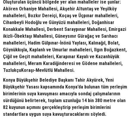
Oluşturulan üçüncü bölgede yer alan mahalleler ise şunlar:
Akören Orhaniye Mahallesi, Akşehir Altuntaş ve Yeşilköy
mahalleleri, Bozkır Dereiçi, Koçaş ve Üçpınar mahalleleri,
Cihanbeyli Hodoğlu ve Günyüzü mahalleleri, Doğanhisar
Konakkale Mahallesi, Derbent Saraypınar Mahallesi, Emirgazi
ikizli-Öbektaşı Mahallesi, Güneysınır Gürağaç ve Sarıhacı
mahalleleri, Hadim Gülpınar-İnönü Yaylası, Kalınağıl, Bolat,
Göynükkışla, Kaplanlı ve Umurlar mahalleleri, Ilgın Boğazkent,
Çiğil ve Geçit mahalleleri, Karapınar Kayalı ve Kazanhüyük
mahalleleri, Meram Karadiğinderesi ve Gödene mahalleleri,
TuzlukçuKoraşı-Mevlütlü Mahallesi.
Konya Büyükşehir Belediye Başkanı Tahir Akyürek, Yeni
Büyükşehir Yasası kapsamında Konya’da bulunan tüm yerleşim
birimlerinin suya kavuşması amacıyla sondaj çalışmalarının
sürdüğünü belirterek, toplam uzunluğu 14 bin 380 metre olan
82 kuyunun açımını gerçekleştirip yerleşim birimlerini
standartlara uygun suya kavuşturacaklarını söyledi.