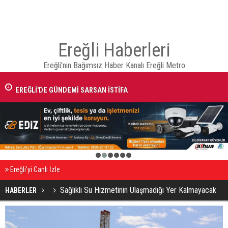
Ereğli Haberleri
Ereğli'nin Bağımsız Haber Kanalı Ereğli Metro
EREĞLİ'DE GÜNDEMİ SARSAN İSTİFA
1
2
3
4
5
6
Ereğli’yi Canlı İzle
Sağlıklı Su Hizmetinin Ulaşmadığı Yer Kalmayacak
HABERLER