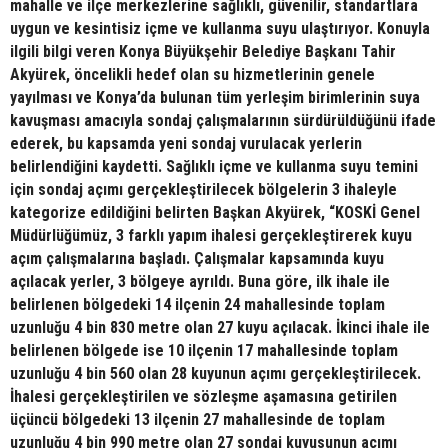
mahalle ve ilçe merkezlerine sağlıklı, güvenilir, standartlara
uygun ve kesintisiz içme ve kullanma suyu ulaştırıyor. Konuyla
ilgili bilgi veren Konya Büyükşehir Belediye Başkanı Tahir
Akyürek, öncelikli hedef olan su hizmetlerinin genele
yayılması ve Konya’da bulunan tüm yerleşim birimlerinin suya
kavuşması amacıyla sondaj çalışmalarının sürdürüldüğünü ifade
ederek, bu kapsamda yeni sondaj vurulacak yerlerin
belirlendiğini kaydetti. Sağlıklı içme ve kullanma suyu temini
için sondaj açımı gerçekleştirilecek bölgelerin 3 ihaleyle
kategorize edildiğini belirten Başkan Akyürek, “KOSKİ Genel
Müdürlüğümüz, 3 farklı yapım ihalesi gerçekleştirerek kuyu
açım çalışmalarına başladı. Çalışmalar kapsamında kuyu
açılacak yerler, 3 bölgeye ayrıldı. Buna göre, ilk ihale ile
belirlenen bölgedeki 14 ilçenin 24 mahallesinde toplam
uzunluğu 4 bin 830 metre olan 27 kuyu açılacak. İkinci ihale ile
belirlenen bölgede ise 10 ilçenin 17 mahallesinde toplam
uzunluğu 4 bin 560 olan 28 kuyunun açımı gerçekleştirilecek.
İhalesi gerçekleştirilen ve sözleşme aşamasına getirilen
üçüncü bölgedeki 13 ilçenin 27 mahallesinde de toplam
uzunluğu 4 bin 990 metre olan 27 sondaj kuyusunun açımı