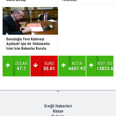
Davutoğlu Yeni Kabineyi
Açıkladı! İşte 64. Hükümetin
İsim İsim Bakanlar Kurulu
DOLAR
EURO
ALTIN
BIST 100
47.7
55.01
6607.92
13823.6
Ereğli Haberleri
Künye