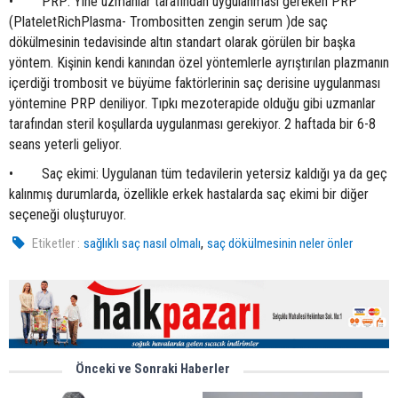
• PRP: Yine uzmanlar tarafından uygulanması gereken PRP
(PlateletRichPlasma- Trombositten zengin serum )de saç
dökülmesinin tedavisinde altın standart olarak görülen bir başka
yöntem. Kişinin kendi kanından özel yöntemlerle ayrıştırılan plazmanın
içerdiği trombosit ve büyüme faktörlerinin saç derisine uygulanması
yöntemine PRP deniliyor. Tıpkı mezoterapide olduğu gibi uzmanlar
tarafından steril koşullarda uygulanması gerekiyor. 2 haftada bir 6-8
seans yeterli geliyor.
• Saç ekimi: Uygulanan tüm tedavilerin yetersiz kaldığı ya da geç
kalınmış durumlarda, özellikle erkek hastalarda saç ekimi bir diğer
seçeneği oluşturuyor.
,
Etiketler :
sağlıklı saç nasıl olmalı
saç dökülmesinin neler önler
Önceki ve Sonraki Haberler