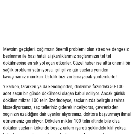
Mevsim geçişleri, çağımızın önemli problemi olan stres ve dengesiz
beslenme ile bazı hatalı alışkanlıklarımız saçlarımızın tel tel
dökülmesine en sık yol açan etkenler. Güzel haber ise altta önemli bir
sağlık problemi yatmıyorsa, ışıl ışıl ve gür saçlara yeniden
kavuşmamız mümkün. Üstelik bizi zorlamayacak yöntemlerle!
Yıkarken, tararken ya da kendiliğinden, dinlenme fazındaki 50-100
adet saçın bir günde dökülmesi olağan kabul ediliyor. Ancak günlük
dökülen miktar 100 telin üzerindeyse, saçlarınızda belirgin azalma
hissediyorsanız, saç telleriniz giderek inceliyorsa, çevrenizden
saçınızın azaldığına dair uyarılar alıyorsanız, doktora başvurmayı ihmal
etmemeniz gerekiyor. Dökülen miktar 100 telin altında bile olsa
dökülen saçların kökünde beyaz ünlem işareti şeklindeki kılıf yoksa,