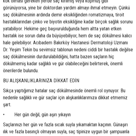
kök olması gereken yerde saç kırılmış veya kopmuş gibi
görünüyorsa, yine bir doktordan yardım almayı ihmal etmeyin. Çünkü
saç dökülmesinin ardında demir eksikliğinden romatizmaya, tiroit
hastalıklarından çinko ve biyotin eksikliğine kadar birçok sağlık sorunu
yatabiliyor. Hekime geç başvurulduğunda hem altta yatan etken
hastalık ise sorun daha da büyüyebiliyor, hem de saç dökülmesi kalıcı
hale gelebiliyor. Acıbadem Bakırköy Hastanesi Dermatoloji Uzmanı
Dr. Yeşim Tekin bu sevimsiz tablonun nedeni ciddi bir hastalık değilse
saç dökülmesinin durdurulabildiğini, hatta bazen saçların hiç
dökülmemiş kadar sağlıklı ve gür olabileceğini belirterek, önemli
önerilerde bulundu.
BU ALIŞKANLIKLARINIZA DİKKAT EDİN
Sıkça yaptığımız hatalar saç dökülmesinde önemli rol oynuyor. Bu
nedenle sağlıklı ve gür saçlar için alışkanlıklarımıza dikkat etmemiz
şart.
• Her gün değil, gün aşırı yıkayın
Saçlarınızı her gün ve fazla sıcak suyla yıkamaktan kaçının. Günaşırı
ılık ve fazla basınçlı olmayan suyla, saç tipinize uygun bir şampuanla