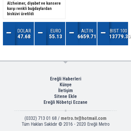
Alzheimer, diyabet ve kansere
karşı renkli buğdaylardan
bisküvi üretildi
DOLAR
EURO
ALTIN
BIST 100
47.68
55.13
6659.71
13779.39
Ereğli Haberleri
Künye
İletişim
Sitene Ekle
Ereğli Nöbetçi Eczane
(0332) 713 01 68 /
metro.tv@hotmail.com
Tüm Hakları Saklıdır © 2016 - 2020 Ereğli Metro