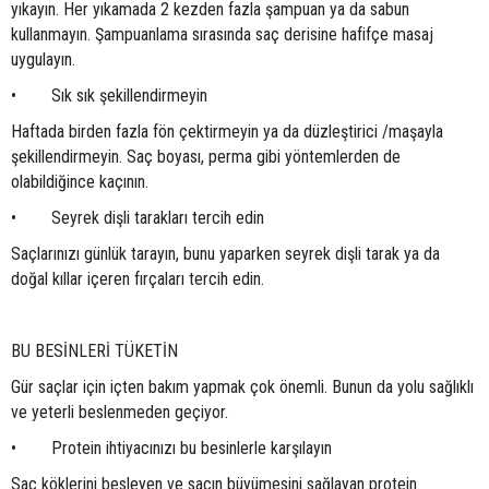
yıkayın. Her yıkamada 2 kezden fazla şampuan ya da sabun
kullanmayın. Şampuanlama sırasında saç derisine hafifçe masaj
uygulayın.
• Sık sık şekillendirmeyin
Haftada birden fazla fön çektirmeyin ya da düzleştirici /maşayla
şekillendirmeyin. Saç boyası, perma gibi yöntemlerden de
olabildiğince kaçının.
• Seyrek dişli tarakları tercih edin
Saçlarınızı günlük tarayın, bunu yaparken seyrek dişli tarak ya da
doğal kıllar içeren fırçaları tercih edin.
BU BESİNLERİ TÜKETİN
Gür saçlar için içten bakım yapmak çok önemli. Bunun da yolu sağlıklı
ve yeterli beslenmeden geçiyor.
• Protein ihtiyacınızı bu besinlerle karşılayın
Saç köklerini besleyen ve saçın büyümesini sağlayan protein