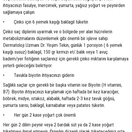
ihtiyacınızı fasulye, mercimek, yumurta, yağsız yoğurt ve peynirden
sağlamaya çalışın.
• Çinko için 6 yemek kaşığı baklagil tüketin
Çinko saç diplerini uyarmak ve o bölgede yer alan hücrelerin
metabolizmalarını düzenlemek gibi önemli bir işleve sahip.
Dermatoloji Uzmanı Dr. Yeşim Tekin, günlük 1 porsiyon ( 6 yemek
kaşığı susuz) baklagil, 150 gr kırmızı et/ balık veya 1 avuç
badem/yer fıstığının saçlarınız için gerekli çinko miktarını karşılamaya
yeterli geleceğini belirtiyor.
• Tavukla biyotin ihtiyacınızı giderin
Sağlıklı saçlar için gerekli bir başka vitamin ise Biyotin (H vitamini,
B7). Biyotin ihtiyacınızı karşılamak için haftada bir kez karaciğer,
böbrek, midye, ıstakoz, alabalık, haftada 2-3 kez tavuk göğsü,
yumurta sarısı, baklagil, karnabahar veya patates tüketin.
• Her gün 2 kase yoğurt çok önemli
Her gün 2 dilim peynir veya 2 bardak süt ya da 2 kase yoğurt
tüketmeyi ihmal etmeyin. Örneğin düzenli olarak tüketeceğiniz orta