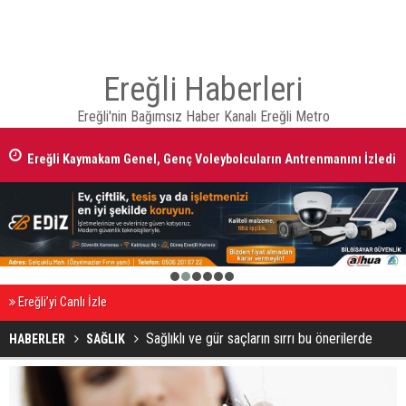
Ereğli Haberleri
Ereğli'nin Bağımsız Haber Kanalı Ereğli Metro
Ereğli Kaymakam Genel, Genç Voleybolcuların Antrenmanını İzledi
1
2
3
4
5
6
Ereğli’yi Canlı İzle
Sağlıklı ve gür saçların sırrı bu önerilerde
HABERLER
SAĞLIK