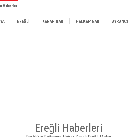
n Haberleri
YA
EREĞLİ
KARAPINAR
HALKAPINAR
AYRANCI
Ereğli Haberleri
LLESİ’NDEKİ GENÇLERİMİZ İÇİN LİSE MEDENİYET