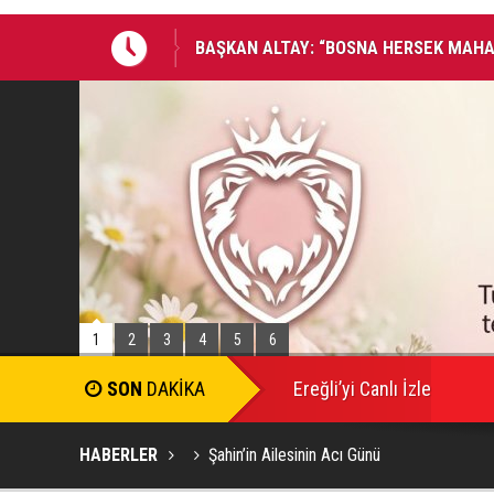
AKADEMİSİ İNŞA EDİYORUZ”
BAŞKAN ALTAY: “GELİN, SADECE MİDE
BAŞKENTİNDE BULUŞALIM”
1
2
3
4
5
6
SON
DAKİKA
Ereğli’yi Canlı İzle
HABERLER
Şahin’in Ailesinin Acı Günü