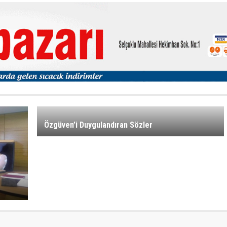
Özgüven’i Duygulandıran Sözler