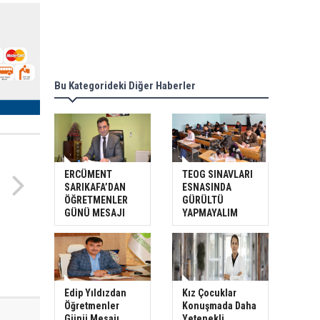
Bu Kategorideki Diğer Haberler
ERCÜMENT
TEOG SINAVLARI
SARIKAFA’DAN
ESNASINDA
ÖĞRETMENLER
GÜRÜLTÜ
GÜNÜ MESAJI
YAPMAYALIM
Edip Yıldızdan
Kız Çocuklar
Öğretmenler
Konuşmada Daha
Günü Mesajı
Yetenekli