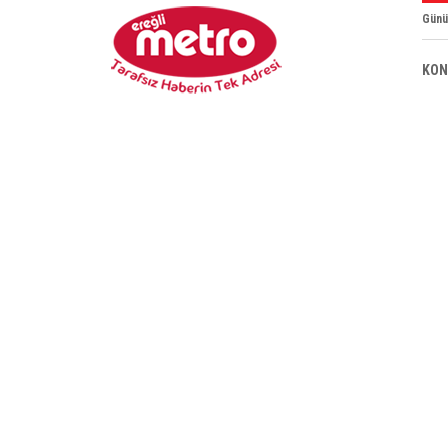
Günü
KON
BAŞKAN ALTAY: “BOSNA HERSEK MAHA