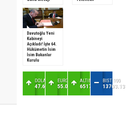
Davutoğlu Yeni
Kabineyi
Açıkladı! İşte 64.
Hükümetin İsim
İsim Bakanlar
Kurulu
DOLAR
EURO
ALTIN
BIST 100
47.6
55.07
6517.38
13703.13