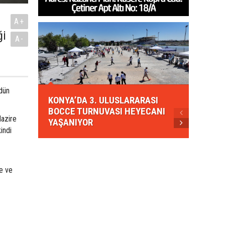
A+
ği
A-
KONYA
dün
KONYA’DA 3. ULUSLARARASI
EZBER
BOCCE TURNUVASI HEYECANI
GELEN
Nazire
YAŞANIYOR
AHUD
indi
ne ve