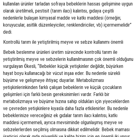
kullanılan ürünler tarladan sofraya bebeklerin hassas gelişimine uygun
olarak üretilmeli, pestisit (tarım ilacı) kalıntısı, gıdaya çeşitli
nedenlerle bulaşan kimyasal madde ve katkı maddesi (örneğin;
koruyucular, asitlik düzenleyiciler, renklendiriciler, vb) içermemelidir”
dedi.
Kontrollü tarım ile yetiştirilmiş meyve ve sebze kullanımı önemli
Bebek beslenme ürünleri üretim sürecinde kontrollü tarım ile
yetiştirilmiş meyve ve sebzelerin kullanılmasının çok önemli olduğunu
vurgulayan Ökesli, “Bebekler küçük yetişkinler değildir, büyürken
hayat boyu kullanacağı bir vücut inşaa eder. Bu nedenle sürekli
büyüme ve gelişmeye ihtiyaç duyarlar. Metabolizması
yetişkinlerinkinden farklı çalışan bebeklerin ve küçük çocukların
gelişimleri için farklı besin gereksinimleri vardır. Farklı bir
metabolizmaya ve büyüme hızına sahip oldukları için yiyeceklerden
ve çevreden yetişkinlere kıyasla daha fazla etkilenirler. Bu nedenle
bebeklerinize vereceğiniz ek gıdalar tarım ilacı kalıntısı, katkı
maddesi içermemeli, ayrıca mevsiminde olgunlaşmış meyve ve
sebzelerlerden seçilmiş olmasına dikkat edilmelidir. Bebek maması
üreticisi olarak gıda güvenliği ve kalite bizim için en önemli iki unsur.