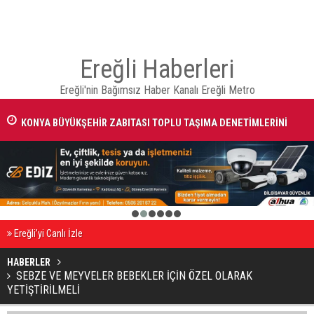
Ereğli Haberleri
Ereğli'nin Bağımsız Haber Kanalı Ereğli Metro
KONYA BÜYÜKŞEHİR ZABITASI TOPLU TAŞIMA DENETİMLERİNİ
SÜRDÜRÜYOR
1
2
3
4
5
6
Ereğli’yi Canlı İzle
HABERLER
SEBZE VE MEYVELER BEBEKLER İÇİN ÖZEL OLARAK
YETİŞTİRİLMELİ