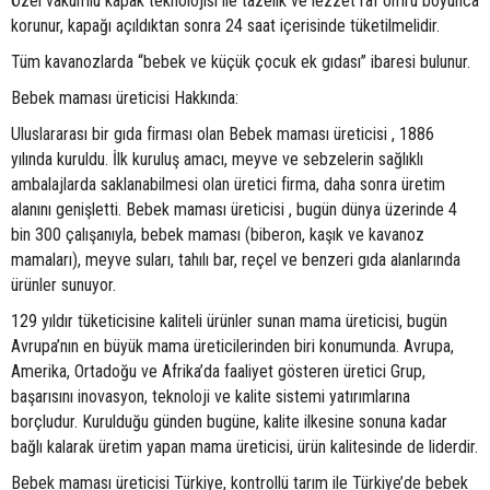
Özel vakumlu kapak teknolojisi ile tazelik ve lezzet raf ömrü boyunca
korunur, kapağı açıldıktan sonra 24 saat içerisinde tüketilmelidir.
Tüm kavanozlarda “bebek ve küçük çocuk ek gıdası” ibaresi bulunur.
Bebek maması üreticisi Hakkında:
Uluslararası bir gıda firması olan Bebek maması üreticisi , 1886
yılında kuruldu. İlk kuruluş amacı, meyve ve sebzelerin sağlıklı
ambalajlarda saklanabilmesi olan üretici firma, daha sonra üretim
alanını genişletti. Bebek maması üreticisi , bugün dünya üzerinde 4
bin 300 çalışanıyla, bebek maması (biberon, kaşık ve kavanoz
mamaları), meyve suları, tahılı bar, reçel ve benzeri gıda alanlarında
ürünler sunuyor.
129 yıldır tüketicisine kaliteli ürünler sunan mama üreticisi, bugün
Avrupa’nın en büyük mama üreticilerinden biri konumunda. Avrupa,
Amerika, Ortadoğu ve Afrika’da faaliyet gösteren üretici Grup,
başarısını inovasyon, teknoloji ve kalite sistemi yatırımlarına
borçludur. Kurulduğu günden bugüne, kalite ilkesine sonuna kadar
bağlı kalarak üretim yapan mama üreticisi, ürün kalitesinde de liderdir.
Bebek maması üreticisi Türkiye, kontrollü tarım ile Türkiye’de bebek