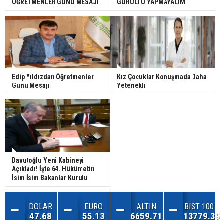
ÖĞRETMENLER GÜNÜ MESAJI
GÜRÜLTÜ YAPMAYALIM
Edip Yıldızdan Öğretmenler
Kız Çocuklar Konuşmada Daha
Günü Mesajı
Yetenekli
Davutoğlu Yeni Kabineyi
Açıkladı! İşte 64. Hükümetin
İsim İsim Bakanlar Kurulu
DOLAR
EURO
ALTIN
BIST 100
47.68
55.13
6659.71
13779.39