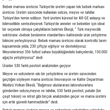
Bebek maması üreticisi Türkiye’de üretim yapan tek bebek markası
üreticisi. Üretim sürecinde kullanılan sebze, meyve ve tahıllar
Türkiye’den temin ediliyor. Yerli üretimi küresel bir AR-GE anlayışı ve
bilimsellikle sentezleyerek Türkiye’de anneler ve bebekler için ideal
bir seçenek olmaya çalıştıklarını belirten Ökeşli, “ Türk meyvecilik
sektörüne «bebek beslenme standartları» kalitesinde ürün yetiştirme
bilincini yerleştiriyoruz. Bebek maması üreticisi olarak kontrollü tarım
kapsamında yılda; 230 çiftçiyi eğitiyor ve destekliyoruz.
Meyvelerimizi 356 futbol sahası büyüklüğündeki bahçelerde, 150.000
ağaçta yetiştiriyoruz” dedi.
Ürünler 530 farklı pestisit analizinden geçiyor
Meyve ve sebzelerin sıkı bir yetiştirilme ve üretim sürecinden
geçtiğini söyleyen mama üreticisi İnnovasyon ve Kalite Departman
Müdürü Volkan Ökesli, “Bağımsız uluslararası laboratuvarlara
gönderilen sebze,meyve ve tahıllar, 530 farklı pestisit, patulin (bir
çeşit toksin) ve nitrat gibi birçok analizinden geçer ve mama üretimi
için artık güvenli hammaddedir” dedi.