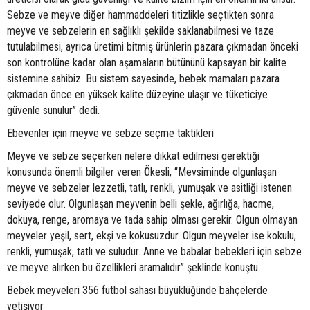
Sebze ve meyve diğer hammaddeleri titizlikle seçtikten sonra
meyve ve sebzelerin en sağlıklı şekilde saklanabilmesi ve taze
tutulabilmesi, ayrıca üretimi bitmiş ürünlerin pazara çıkmadan önceki
son kontrolüne kadar olan aşamaların bütününü kapsayan bir kalite
sistemine sahibiz. Bu sistem sayesinde, bebek mamaları pazara
çıkmadan önce en yüksek kalite düzeyine ulaşır ve tüketiciye
güvenle sunulur” dedi.
Ebevenler için meyve ve sebze seçme taktikleri
Meyve ve sebze seçerken nelere dikkat edilmesi gerektiği
konusunda önemli bilgiler veren Ökesli, “Mevsiminde olgunlaşan
meyve ve sebzeler lezzetli, tatlı, renkli, yumuşak ve asitliği istenen
seviyede olur. Olgunlaşan meyvenin belli şekle, ağırlığa, hacme,
dokuya, renge, aromaya ve tada sahip olması gerekir. Olgun olmayan
meyveler yeşil, sert, ekşi ve kokusuzdur. Olgun meyveler ise kokulu,
renkli, yumuşak, tatlı ve suludur. Anne ve babalar bebekleri için sebze
ve meyve alırken bu özellikleri aramalıdır” şeklinde konuştu.
Bebek meyveleri 356 futbol sahası büyüklüğünde bahçelerde
yetişiyor