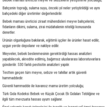
Bebek maması üreticisi meyve ve sebzelerin yetiştirilme yolculuğu;
Bahçenin toprağı, sulama suyu, önceki yıl neler yetiştirildiği ve aynı
bahçedeki diğer üretimler değerlendirilir.
Bebek maması üreticisi ziraat mühendisleri meyve bahçelerini;
fidanların dikimi, sulama, zirai müdahalenin niteliği konusunda
denetler.
Ürünün olgunluğuna bakılarak, eğitimli işçiler ile ürünler hasat edilir,
uygun yerde depolanır ve nakliye edilir.
Meyveler, bebek beslenmesinin gerektirdiği hassas analizleri
yapabilecek, akredite edilmiş, bağımsız uluslararası laboratuvarlara
gönderilir. 530 farklı pestisitin analizleri yapılır.
Testten geçen tüm meyve, sebze ve tahıllar artık güvenli
hammaddedir.
Güvenli hammadde ile kavanoz mama üretim yolculuğu;
Türk Gıda Kodeksi Bebek ve Küçük Çocuk Ek Gıdaları Tebliğine ve
ilgili tüm mevzuata hassas uyum sağlanır.