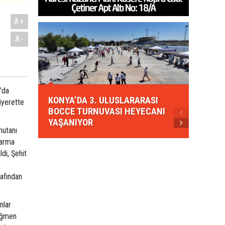
A+
A-
KONYA
’da
KONYA’DA 3. ULUSLARARASI
EZBER
iyerette
BOCCE TURNUVASI HEYECANI
GELEN
YAŞANIYOR
AHUD
mutanı
darma
di, Şehit
rafından
nlar
eğmen