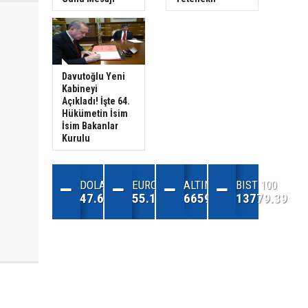
Davutoğlu Yeni
Kabineyi
Açıkladı! İşte 64.
Hükümetin İsim
İsim Bakanlar
Kurulu
DOLAR
EURO
ALTIN
BIST 100
47.68
55.13
6659.71
13779.39