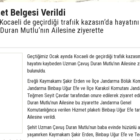
et Belgesi Verildi
ocaeli de geçirdiği trafıik kazasın’da hayatını
uran Mutlu’nın Ailesine ziyerette
Geçtiğimiz Ocak ayında Kocaeli de geçirdiği trafıik kazasın
hayatını kaybeden Uzman Çavuş Duran Mutlu’nın Ailesine z
bulunuldu.
Ereğli Kaymakamı Şakir Erden ve İlçe Jandarma Bölük Ko
Jandarma Binbaşı Uğur Efe ve İlçe Karakol Komutanı Jan
Teğmen Seyit Çavdar tarafından onure edilerek ziyaret edil
Duran Mutlu’nun Ailesine bu ziyarette Jandarma Genel
Komutanlığınca verilen Hizmet plaketi Binbaşı Uğur Efe ta
Ailesine verildi.
Şehit Uzman Çavuş Duran Mutlu’nun baba evinde hüzünlü a
yaşanırken Kaymakam Şakir Erden, Binbaşı Uğur Efe ve T