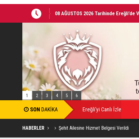
08 AĞUSTOS 2026 Tarihinde Ereğli’de 
Ereğli Kaymakam Genel, Genç Voleybolc
1
2
3
4
5
6
Ereğli’yi Canlı İzle
HABERLER
Şehit Ailesine Hizmet Belgesi Verildi