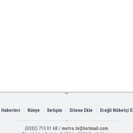
i Haberleri
Künye
İletişim
Sitene Ekle
Ereğli Nöbetçi 
(0332) 713 01 68 /
metro.tv@hotmail.com