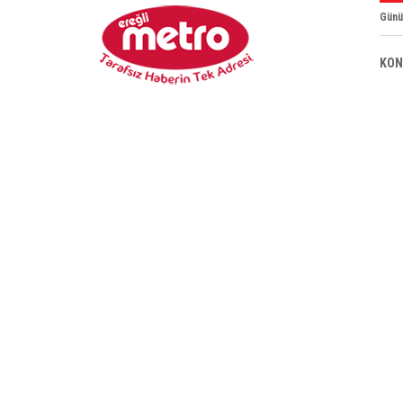
Günü
KON