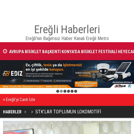
Ereğli Haberleri
Ereğli'nin Bağımsız Haber Kanalı Ereğli Metro
AVRUPA BİSİKLET BAŞKENTİ KONYA'DA BİSİKLET FESTİVALİ HEYECA
BAŞLADI
1
2
3
4
5
6
Ereğli’yi Canlı İzle
STK’LAR TOPLUMUN LOKOMOTİFİ
HABERLER