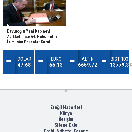
Davutoğlu Yeni Kabineyi
Açıkladı! İşte 64. Hükümetin
İsim İsim Bakanlar Kurulu
DOLAR
EURO
ALTIN
BIST 100
47.68
55.13
6659.72
13779.39
Ereğli Haberleri
Künye
İletişim
Sitene Ekle
Ereğli Nöbetçi Eczane