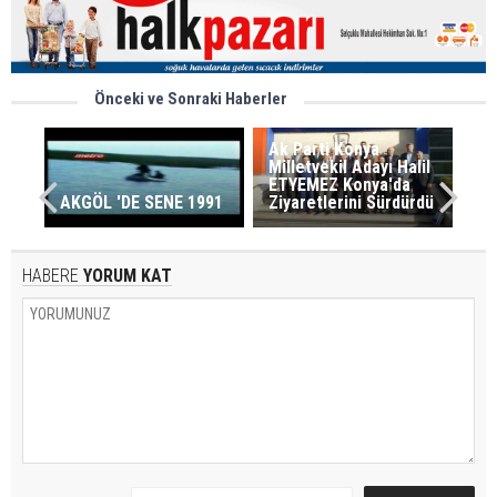
Önceki ve Sonraki Haberler
Ak Parti Konya
Milletvekil Adayı Halil
ETYEMEZ Konya'da
AKGÖL 'DE SENE 1991
Ziyaretlerini Sürdürdü
HABERE
YORUM KAT