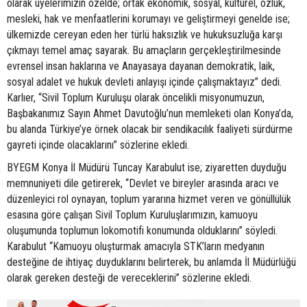
olarak üyelerimizin özelde; ortak ekonomik, sosyal, kültürel, özlük,
mesleki, hak ve menfaatlerini korumayı ve geliştirmeyi genelde ise;
ülkemizde cereyan eden her türlü haksızlık ve hukuksuzluğa karşı
çıkmayı temel amaç sayarak. Bu amaçların gerçekleştirilmesinde
evrensel insan haklarına ve Anayasaya dayanan demokratik, laik,
sosyal adalet ve hukuk devleti anlayışı içinde çalışmaktayız” dedi.
Karlıer, “Sivil Toplum Kuruluşu olarak öncelikli misyonumuzun,
Başbakanımız Sayın Ahmet Davutoğlu’nun memleketi olan Konya’da,
bu alanda Türkiye’ye örnek olacak bir sendikacılık faaliyeti sürdürme
gayreti içinde olacaklarını” sözlerine ekledi.
BYEGM Konya İl Müdürü Tuncay Karabulut ise; ziyaretten duyduğu
memnuniyeti dile getirerek, “Devlet ve bireyler arasında aracı ve
düzenleyici rol oynayan, toplum yararına hizmet veren ve gönüllülük
esasına göre çalışan Sivil Toplum Kuruluşlarımızın, kamuoyu
oluşumunda toplumun lokomotifi konumunda olduklarını” söyledi.
Karabulut “Kamuoyu oluşturmak amacıyla STK’ların medyanın
desteğine de ihtiyaç duyduklarını belirterek, bu anlamda İl Müdürlüğü
olarak gereken desteği de vereceklerini” sözlerine ekledi.