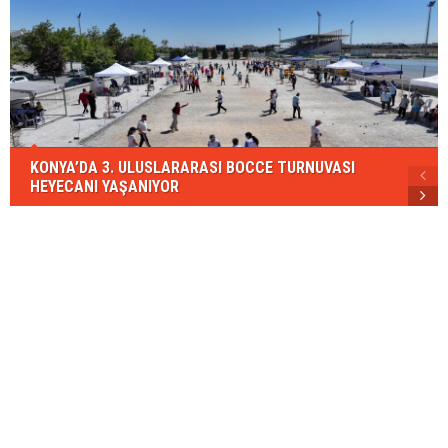
KONYA’DA 3. ULUSLARARASI BOCCE TURNUVASI
HEYECANI YAŞANIYOR