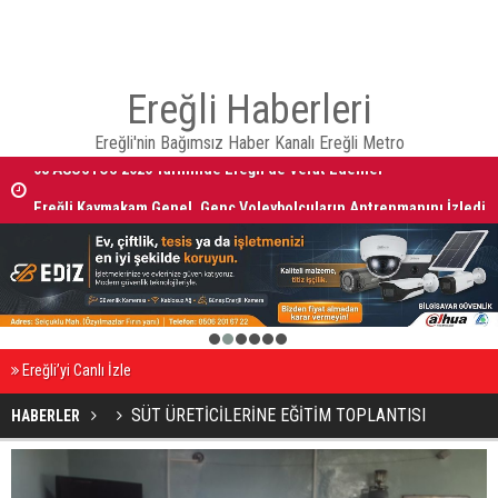
Ereğli Haberleri
Ereğli'nin Bağımsız Haber Kanalı Ereğli Metro
08 AĞUSTOS 2026 Tarihinde Ereğli’de Vefat Edenler
Ereğli Kaymakam Genel, Genç Voleybolcuların Antrenmanını İzledi
1
2
3
4
5
6
Ereğli’yi Canlı İzle
SÜT ÜRETİCİLERİNE EĞİTİM TOPLANTISI
HABERLER