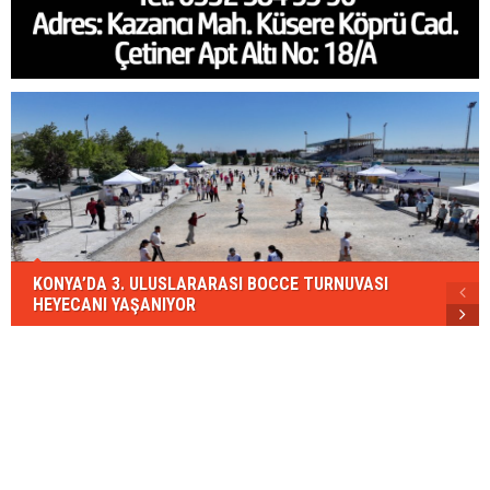
KONYA’DA 3. ULUSLARARASI BOCCE TURNUVASI
HEYECANI YAŞANIYOR