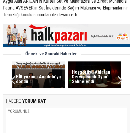
Aygül Alan ARICAN’ın Kaliteli Süt ve Muhafazası ve Ziraat Mühendisi
Fatma AVSEVER’in Süt İneklerinde Sağım Makinası ve Ekipmanlarının
Temizliği konulu sunumları ile devam etti.
Önceki ve Sonraki Haberler
Hoşgörüyü Anlatan
BİK yüzünü Anadolu'ya
Derviş İsimli Oyun
döndü
Sahnelendi
HABERE
YORUM KAT