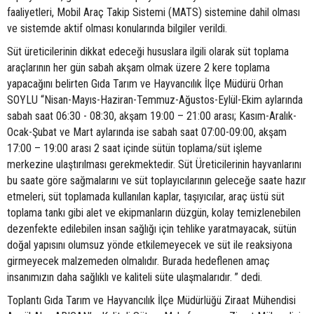
faaliyetleri, Mobil Araç Takip Sistemi (MATS) sistemine dahil olması
ve sistemde aktif olması konularında bilgiler verildi.
Süt üreticilerinin dikkat edeceği hususlara ilgili olarak süt toplama
araçlarının her gün sabah akşam olmak üzere 2 kere toplama
yapacağını belirten Gıda Tarım ve Hayvancılık İlçe Müdürü Orhan
SOYLU “Nisan-Mayıs-Haziran-Temmuz-Ağustos-Eylül-Ekim aylarında
sabah saat 06:30 - 08:30, akşam 19:00 – 21:00 arası; Kasım-Aralık-
Ocak-Şubat ve Mart aylarında ise sabah saat 07:00-09:00, akşam
17:00 – 19:00 arası 2 saat içinde sütün toplama/süt işleme
merkezine ulaştırılması gerekmektedir. Süt Üreticilerinin hayvanlarını
bu saate göre sağmalarını ve süt toplayıcılarının geleceğe saate hazır
etmeleri, süt toplamada kullanılan kaplar, taşıyıcılar, araç üstü süt
toplama tankı gibi alet ve ekipmanların düzgün, kolay temizlenebilen
dezenfekte edilebilen insan sağlığı için tehlike yaratmayacak, sütün
doğal yapısını olumsuz yönde etkilemeyecek ve süt ile reaksiyona
girmeyecek malzemeden olmalıdır. Burada hedeflenen amaç
insanımızın daha sağlıklı ve kaliteli süte ulaşmalarıdır. ” dedi.
Toplantı Gıda Tarım ve Hayvancılık İlçe Müdürlüğü Ziraat Mühendisi