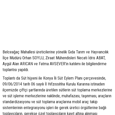
Belceağaç Mahallesi üreticilerine yönelik Gıda Tarım ve Hayvancılık
İlçe Müdürü Orhan SOYLU, Ziraat Mühendisleri Necati İdris ABAT,
Aygül Alan ARICAN ve Fatma AVSEVER’in katılımı ile bilgilendirme
toplantısı yapıldı.
Toplantı da Süt hijyeni ile Konya İli Süt Eylem Planı çerçevesinde,
09/06/2014 tarih 06 sayılı İl Hıfzıssıhha Kurulu Kararına istinaden
ilçemizde çiftçi şartlarında üretilen sütlerin süt toplama merkezlerine
ve süt işleme merkezlerine naklinde, muhafazası, taşınması, araçların
standardizasyonu ve süt toplama araçlarına mobil araç takip
sistemlerinin entegrasyonu işleri ile gerek üretici örgütlerine bağlı
toplayıcıların, gerekse özel toplayıcıların kayıt altına alınması