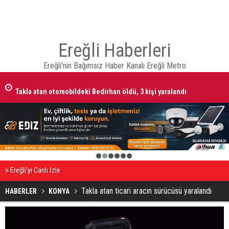
Ereğli Haberleri
Ereğli'nin Bağımsız Haber Kanalı Ereğli Metro
Takla atan otomobildeki Bedirhan öldü, 3 kişi yaralandı
1
2
3
4
5
6
Ereğli’yi Canlı İzle
Takla atan ticari aracın sürücüsü yaralandı
HABERLER
KONYA