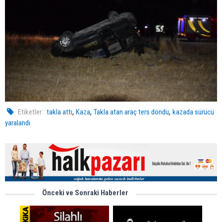
,
,
,
Etiketler :
takla attı
Kaza
Takla atan araç ters döndü
kazada sürücü
yaralandı
Önceki ve Sonraki Haberler