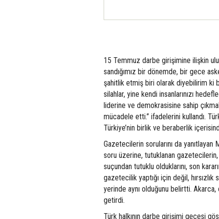
15 Temmuz darbe girişimine ilişkin ulu
sandığımız bir dönemde, bir gece askerl
şahitlik etmiş biri olarak diyebilirim k
silahlar, yine kendi insanlarınızı hede
liderine ve demokrasisine sahip çıkmak
mücadele etti.” ifadelerini kullandı. Tü
Türkiye’nin birlik ve beraberlik içerisi
Gazetecilerin sorularını da yanıtlayan
soru üzerine, tutuklanan gazetecilerin
suçundan tutuklu olduklarını, son kara
gazetecilik yaptığı için değil, hırsızl
yerinde aynı olduğunu belirtti. Akarca,
getirdi.
Türk halkının darbe girişimi gecesi g