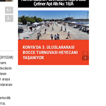
A+
A-
KONYA
KONYA’DA 3. ULUSLARARASI
EZBER
BOCCE TURNUVASI HEYECANI
GELEN
YAŞANIYOR
AHUD
ü (BYEGM)
gramı
ecilerin
Basın
r araya
slararası
etecilik
rca,