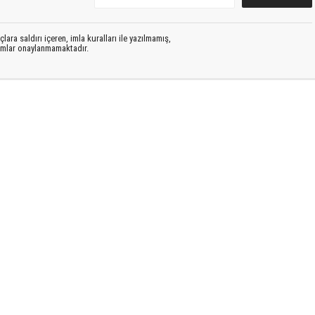
lara saldırı içeren, imla kuralları ile yazılmamış,
rumlar onaylanmamaktadır.