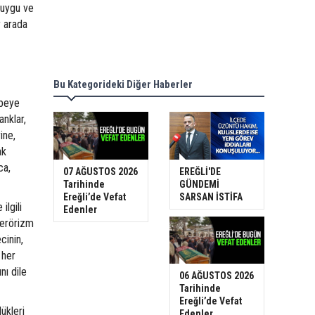
duygu ve
r arada
Bu Kategorideki Diğer Haberler
rbeye
anklar,
ine,
ak
ca,
07 AĞUSTOS 2026
EREĞLİ'DE
Tarihinde
GÜNDEMİ
Ereğli’de Vefat
SARSAN İSTİFA
ilgili
Edenler
terörizm
cinin,
 her
nı dile
06 AĞUSTOS 2026
Tarihinde
Ereğli’de Vefat
ükleri
Edenler