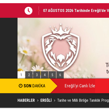
EREĞLİ'DE GÜNDEMİ SARSAN İSTİFA
1
2
3
4
5
6
Ereğli’yi Canlı İzle
HABERLER
EREĞLİ
Tarihe ve Milli Birliğe Tanıklık Pr