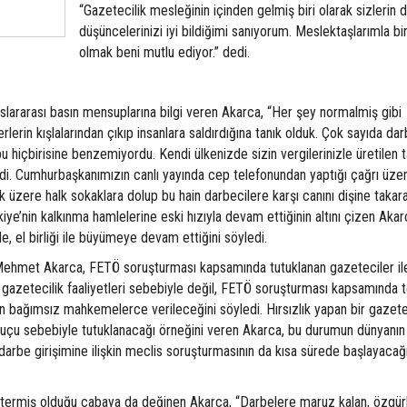
“Gazetecilik mesleğinin içinden gelmiş biri olarak sizlerin 
düşüncelerinizi iyi bildiğimi sanıyorum. Meslektaşlarımla bi
olmak beni mutlu ediyor.” dedi.
slararası basın mensuplarına bilgi veren Akarca, “Her şey normalmiş gibi
erin kışlalarından çıkıp insanlara saldırdığına tanık olduk. Çok sayıda da
i bu hiçbirisine benzemiyordu. Kendi ülkenizde sizin vergilerinizle üretilen t
fledi. Cumhurbaşkanımızın canlı yayında cep telefonundan yaptığı çağrı üzer
 üzere halk sokaklara dolup bu hain darbecilere karşı canını dişine takar
rkiye’nin kalkınma hamlelerine eski hızıyla devam ettiğinin altını çizen Akar
nde, el birliği ile büyümeye devam ettiğini söyledi.
 Mehmet Akarca, FETÖ soruşturması kapsamında tutuklanan gazeteciler ile 
, gazetecilik faaliyetleri sebebiyle değil, FETÖ soruşturması kapsamında 
rın bağımsız mahkemelerce verileceğini söyledi. Hırsızlık yapan bir gazete
ık suçu sebebiyle tutuklanacağı örneğini veren Akarca, bu durumun dünyanın
 darbe girişimine ilişkin meclis soruşturmasının da kısa sürede başlayacağı
östermiş olduğu çabaya da değinen Akarca, “Darbelere maruz kalan, özgürl