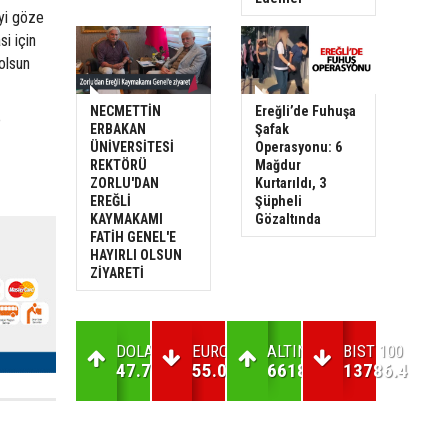
eyi göze
si için
 olsun
NECMETTİN
Ereğli’de Fuhuşa
e
ERBAKAN
Şafak
ÜNİVERSİTESİ
Operasyonu: 6
REKTÖRÜ
Mağdur
ZORLU'DAN
Kurtarıldı, 3
EREĞLİ
Şüpheli
KAYMAKAMI
Gözaltında
FATİH GENEL'E
HAYIRLI OLSUN
ZİYARETİ
DOLAR
EURO
ALTIN
BIST 100
47.7
55.03
6618.5
13786.4