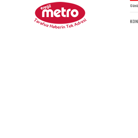
Günü
KON