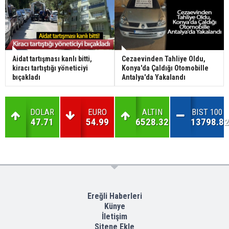
Aidat tartışması kanlı bitti,
Cezaevinden Tahliye Oldu,
kiracı tartıştığı yöneticiyi
Konya'da Çaldığı Otomobille
bıçakladı
Antalya'da Yakalandı
DOLAR
EURO
ALTIN
BIST 100
47.71
54.99
6528.32
13798.82
Ereğli Haberleri
Künye
İletişim
Sitene Ekle