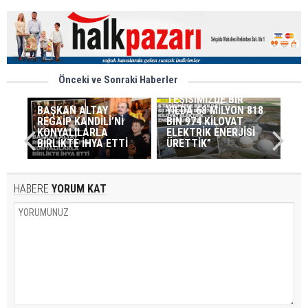
Önceki ve Sonraki Haberler
BAŞKAN ALTAY: “6
TESİSİMİZDE BİR
BAŞKAN ALTAY
YILDA 68 MİLYON 818
REGAİP KANDİLİ’Nİ
BİN 974 KİLOVAT
KONYALILARLA
ELEKTRİK ENERJİSİ
BİRLİKTE İHYA ETTİ
ÜRETTİK”
HABERE
YORUM KAT