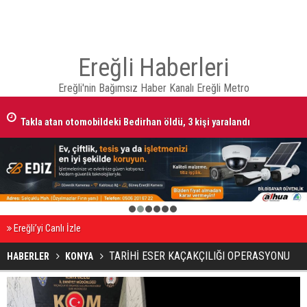
Ereğli Haberleri
Ereğli'nin Bağımsız Haber Kanalı Ereğli Metro
Takla atan otomobildeki Bedirhan öldü, 3 kişi yaralandı
1
2
3
4
5
6
Ereğli’yi Canlı İzle
TARİHİ ESER KAÇAKÇILIĞI OPERASYONU
HABERLER
KONYA