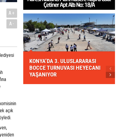
A+
A-
KONYA
lediyesi
KONYA’DA 3. ULUSLARARASI
EZBER
BOCCE TURNUVASI HEYECANI
GELEN
ah
YAŞANIYOR
AHUD
fına
e
nomisinin
ek açık
öyledi.
ven,
 yeniden