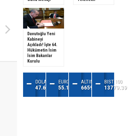
Davutoğlu Yeni
Kabineyi
Açıkladı! İşte 64.
Hükümetin İsim
İsim Bakanlar
Kurulu
DOLAR
EURO
ALTIN
BIST 100
47.68
55.13
6659.71
13779.39