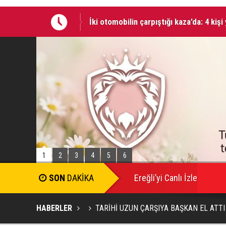
İki otomobilin çarpıştığı kaza’da: 4 kişi
Taşlı bıçaklı kavga: 4 yaralı
1
2
3
4
5
6
SON
DAKİKA
Ereğli’yi Canlı İzle
HABERLER
TARİHİ UZUN ÇARŞIYA BAŞKAN EL ATTI