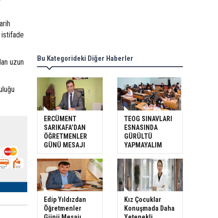
arih
istifade
Bu Kategorideki Diğer Haberler
olan uzun
uluğu
ERCÜMENT
TEOG SINAVLARI
SARIKAFA’DAN
ESNASINDA
ÖĞRETMENLER
GÜRÜLTÜ
GÜNÜ MESAJI
YAPMAYALIM
Edip Yıldızdan
Kız Çocuklar
Öğretmenler
Konuşmada Daha
Günü Mesajı
Yetenekli