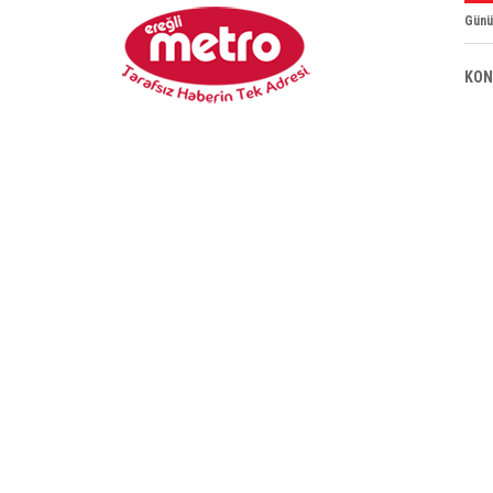
Günü
KON